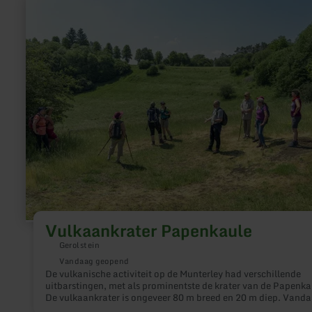
meer
informatie
over:
Vulkaankrater
Papenkaule
Vulkaankrater Papenkaule
Gerolstein
Vandaag geopend
De vulkanische activiteit op de Munterley had verschillende
uitbarstingen, met als prominentste de krater van de Papenka
De vulkaankrater is ongeveer 80 m breed en 20 m diep. Vanda
de Papenkaule een geo en biotoop van de eerste rang.