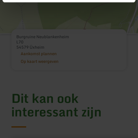
Burgruine Neublankenheim
L70
54579 Üxheim
Aankomst plannen
Op kaart weergeven
Dit kan ook
interessant zijn