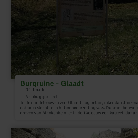
Burgruine - Glaadt
Jünkerath
Vandaag geopend
In de middeleeuwen was Glaadt nog belangrijker dan Jünkera
dat toen slechts een huttennederzetting was. Daarom bouwde
graven van Blankenheim er in de 13e eeuw een kasteel, dat aa
begin van de 17e eeuw werd verbouwd tot een prachtig jachtsl
Door een blikseminslag in de 18e eeuw brandde het echter tot
grond toe af.
meer
informatie