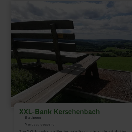
meer
informatie
over:
XXL-
Bank
Kerschenbach
XXL-Bank Kerschenbach
Berlingen
Vandaag geopend
The XXL bench near Berlingen offers visitors a breathtaking v