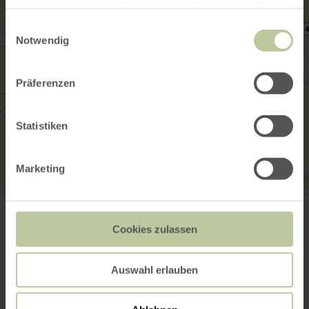
haben oder die sie im Rahmen Ihrer Nutzung der Dienste
gesammelt haben.
Einwilligungsauswahl
Notwendig
Präferenzen
Statistiken
Marketing
REWE XL Hundertmark
Kölner Straße 57
54576 Hillesheim
Cookies zulassen
+49 6593 989076
Planifier votre arrivée
Auswahl erlauben
Afficher sur la carte