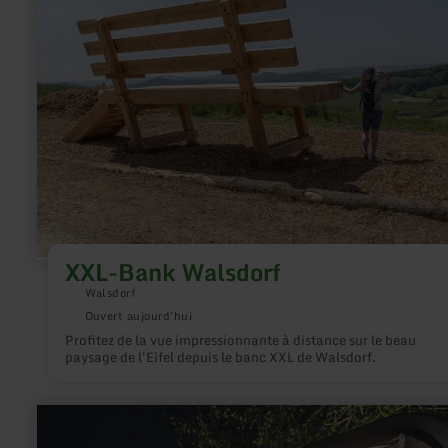
et professionnelles – avec livraison dans un rayon de 100 km 
:
de Hillesheim. Plus d'informations sur www.schmelzpunkt.sto
XXL-
Bank
Walsdorf
XXL-Bank Walsdorf
Walsdorf
Ouvert aujourd'hui
Profitez de la vue impressionnante à distance sur le beau
paysage de l'Eifel depuis le banc XXL de Walsdorf.
en
savoir
plus