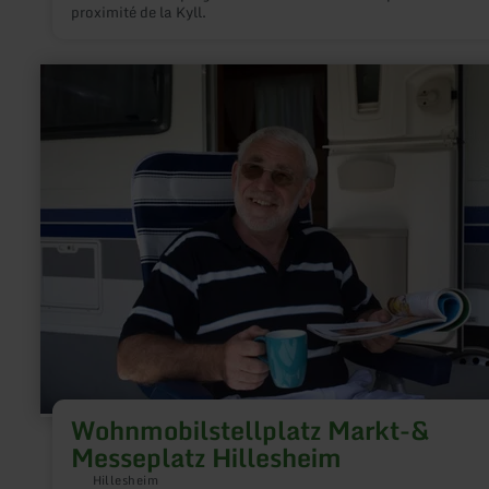
proximité de la Kyll.
en
savoir
plus
sur
:
Wohnmobilstellplatz
Markt-
&amp;
Messeplatz
Hillesheim
Wohnmobilstellplatz Markt-&
Messeplatz Hillesheim
Hillesheim