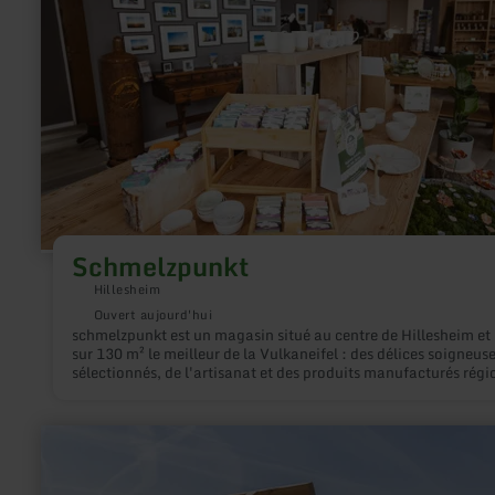
Schmelzpunkt
Hillesheim
Ouvert aujourd'hui
schmelzpunkt est un magasin situé au centre de Hillesheim et 
sur 130 m² le meilleur de la Vulkaneifel : des délices soigneu
sélectionnés, de l'artisanat et des produits manufacturés rég
En tant que partenaire du réseau « Von Hier – Vulkaneifel », le
magasin regroupe les produits de nombreux producteurs régi
: de la bière artisanale de l'Eifel aux bougies fabriquées maiso
en
aux impressions avec des motifs de l'Eifel, jusqu'aux bijoux en
savoir
et aux produits de l'apiculture de l'Eifel. Un service particulier
plus
paniers-cadeaux composés sur mesure pour des occasions pri
sur