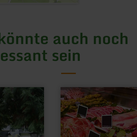
könnte auch noch
ressant sein
mehr
erfahren
zu:
Landmetzgerei
Bartz