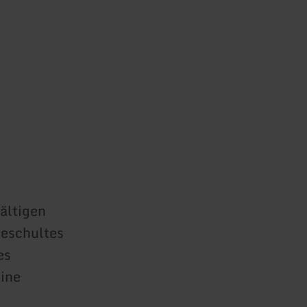
ältigen
Geschultes
es
eine