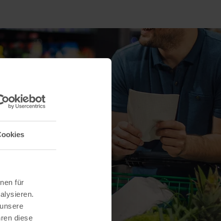
Cookies
nen für
alysieren.
 unsere
hren diese