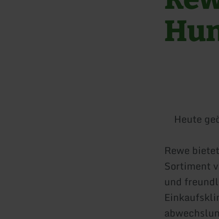
Hun
Heute geö
Rewe bietet
Sortiment v
und freundl
Einkaufskli
abwechsluns