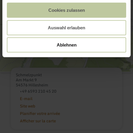
Cookies zulassen
Auswahl erlauben
Ablehnen
Schmelzpunkt
Am Markt 9
54576 Hillesheim
+49 6593 210 45 20
E-mail
Site web
Planifier votre arrivée
Afficher sur la carte