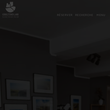
Retour
Aller au contenu principal
Aller à la recherche
Aller à la navigation principa
Aller au pied de page
à
la
RÉSERVER
RECHERCHE
MENU
page
d'accueil