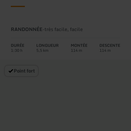
Type
Difficulté:
RANDONNÉE
-
très facile, facile
de
circuit:
DURÉE
LONGUEUR
MONTÉE
DESCENTE
1:30 h
5,5 km
114 m
114 m
Point fort