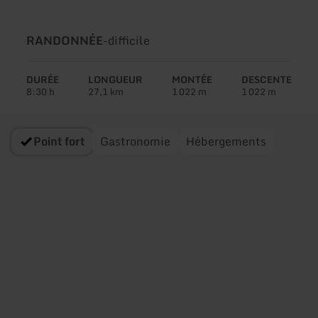
Type
Difficulté:
RANDONNÉE
-
difficile
de
circuit:
DURÉE
LONGUEUR
MONTÉE
DESCENTE
8:30 h
27,1 km
1 022 m
1 022 m
Point fort
Gastronomie
Hébergements