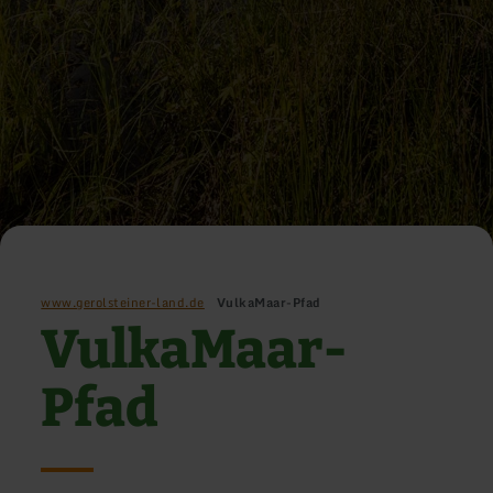
www.gerolsteiner-land.de
VulkaMaar-Pfad
VulkaMaar-
Pfad