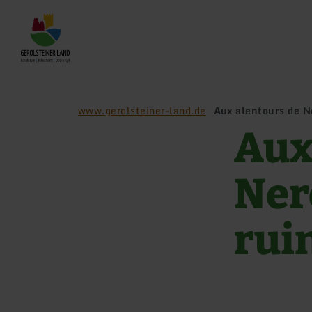
Retour
à
la
page
d'accueil
www.gerolsteiner-land.de
Aux alentours de Ne
Aux
Nero
rui