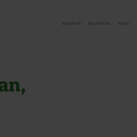
pal
incipale
RÉSERVER
RECHERCHE
MENU
can,