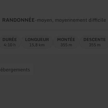
Type
Difficulté:
RANDONNÉE
-
moyen, moyennement difficile
de
circuit:
DURÉE
LONGUEUR
MONTÉE
DESCENTE
4:10 h
15,8 km
355 m
355 m
ébergements