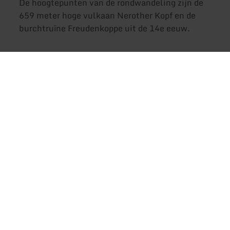
De hoogtepunten van de rondwandeling zijn de
659 meter hoge vulkaan Nerother Kopf en de
burchtruïne Freudenkoppe uit de 14e eeuw.
De rondwandeling voert door sparren- en
eikenbossen en culmineert op de Nerother Kopf
met de middeleeuwse kasteelruïne
Freudenkoppe.
Met zijn 647 m is de Nerother Kopf een van de
markantste hoogten in de Eifel. Het is een
uitgedoofde vulkanische kegel uit recente
tijden, ongeveer 15.000 jaar oud. De hoge
ligging werd in vroegere tijden gewaardeerd en
er werd een kasteel op gebouwd. De ruïnes van
kasteel Freudenkoppen, nu een beschermd
gebouw, werden in de 14e eeuw door Jan van