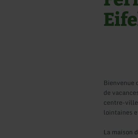
Eif
Bienvenue d
de vacances 
centre-vill
lointaines 
La maison de