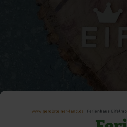
www.gerolsteiner-land.de
Ferienhaus Eifelm
Fer