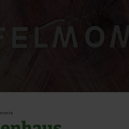
omente
ienhaus