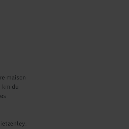
re maison
5 km du
ues
Dietzenley.