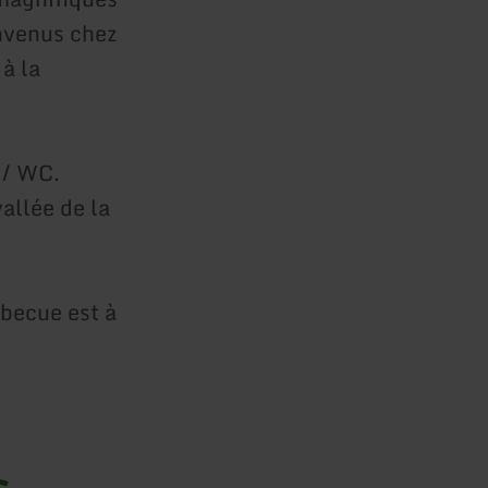
nvenus chez
 à la
 / WC.
vallée de la
rbecue est à
s