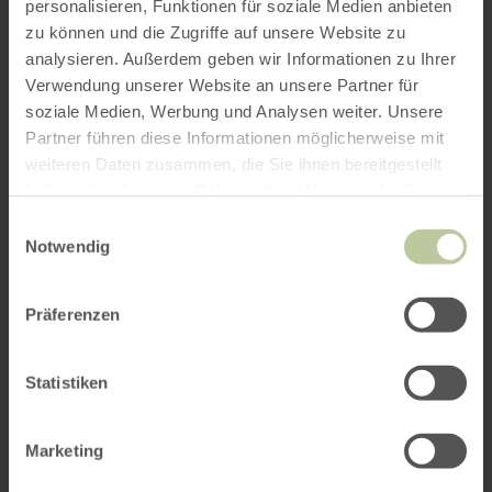
programma af.
personalisieren, Funktionen für soziale Medien anbieten
zu können und die Zugriffe auf unsere Website zu
Info/aanmelding:
Doris Clemens (reisleidster
analysieren. Außerdem geben wir Informationen zu Ihrer
Eifel), Tel.: 06591 7238, Mobiel: 0151
Verwendung unserer Website an unsere Partner für
53934689, E-Mail:
clemensdoris@web.de
soziale Medien, Werbung und Analysen weiter. Unsere
OF:
Tourist Information Gerolsteiner Land, Tel.:
Partner führen diese Informationen möglicherweise mit
06591 13 3100, E-Mail:
weiteren Daten zusammen, die Sie ihnen bereitgestellt
haben oder die sie im Rahmen Ihrer Nutzung der Dienste
touristinfo@gerolsteiner-land.de
gesammelt haben.
Einwilligungsauswahl
Notwendig
Prijs:
volwassenen €5,00, gezinnen €8,00,
groepsrondleidingen op aanvraag
Trefpunt:
54570 Rockeskyll - Geotafel -
Präferenzen
parkeerplaats bij het buurthuis tegenover de
kerk.
Statistiken
Impressies
Marketing