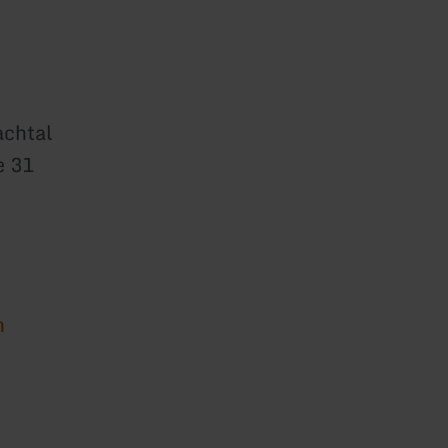
chtal
e 31
n