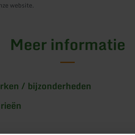
nze website.
Meer informatie
ken / bijzonderheden
rieën