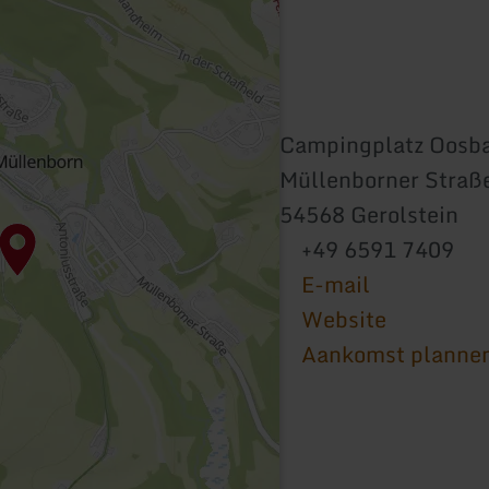
Campingplatz Oosba
Müllenborner Straß
54568 Gerolstein
+49 6591 7409
E-mail
Website
Aankomst planne