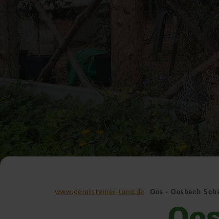
www.gerolsteiner-land.de
Oos - Oosbach Sch
Oos