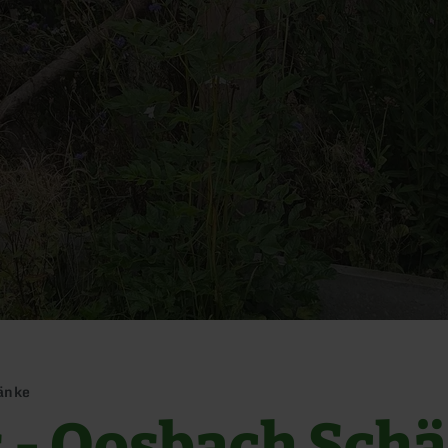
änke
 - Oosbach Sch