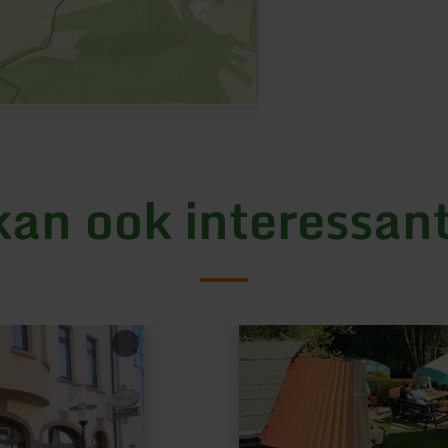
kan ook interessant
meer
informatie
over:
Stadtkyll-
Haus
Petra