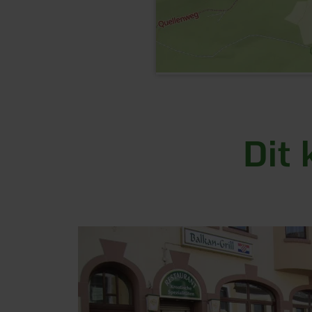
Dit 
meer
informatie
over:
Gerolstein
-
Balkan
Grill