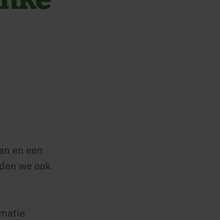
en en een
eden we ook
rmatie