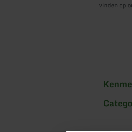
vinden op o
Kenmer
Catego