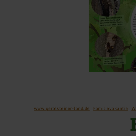
www.gerolsteiner-land.de
Familievakantie
W