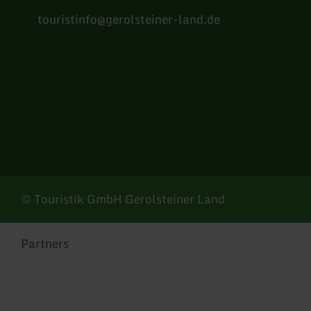
touristinfo@gerolsteiner-land.de
Facebook
Instagram
Pinterest
YouTube
© Touristik GmbH Gerolsteiner Land
Partners