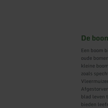
De boom
Een boom bi
oude bomen 
kleine boom
zoals spech
Vleermuizen
Afgestorven
blad leven 
bieden leef