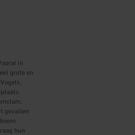
Vooral in
eel grote en
 Vogels,
dplaats.
oomstam.
et gevallen
n boom
graag hun