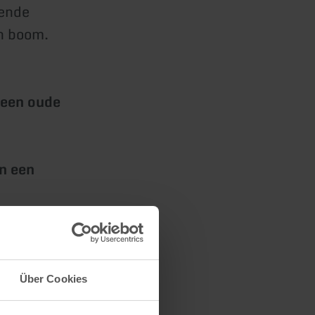
lende
en boom.
 een oude
n een
Über Cookies