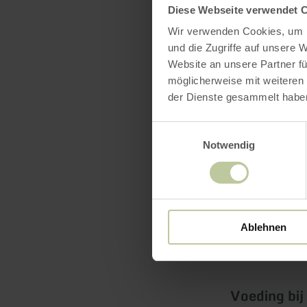
Boom al
Diese Webseite verwendet 
Wir verwenden Cookies, um I
und die Zugriffe auf unsere 
Bijna alles
Website an unsere Partner fü
dieren eten
möglicherweise mit weiteren
bijvoorbeel
der Dienste gesammelt habe
Wilde zwijn
Einwilligungsauswahl
ooit een d
Notwendig
Reeën en he
dient ook d
wormen eten
Ablehnen
De pissebed
Voeding bij