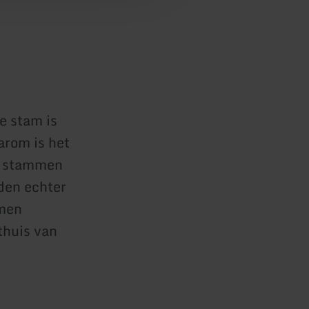
e stam is
arom is het
e stammen
den echter
omen
 thuis van