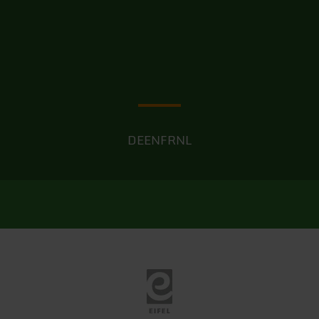
DE
EN
FR
NL
Eifel Tourismus