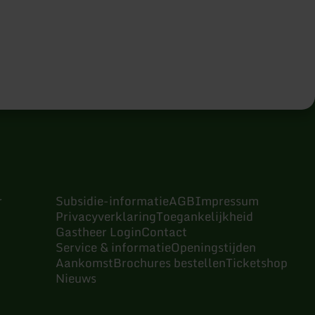
r
Subsidie-informatie
AGB
Impressum
Privacyverklaring
Toegankelijkheid
Gastheer Login
Contact
Service & informatie
Openingstijden
Aankomst
Brochures bestellen
Ticketshop
Nieuws