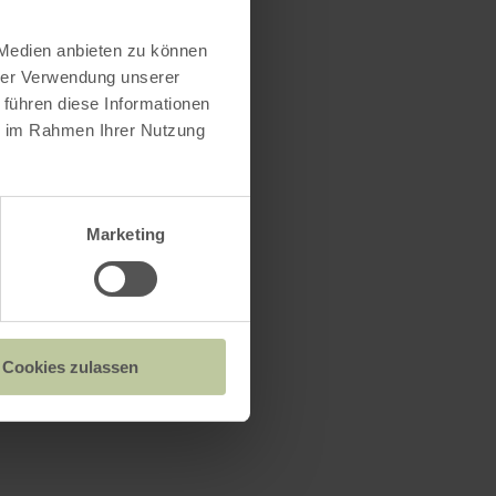
 Medien anbieten zu können
hrer Verwendung unserer
chillende
 führen diese Informationen
verzamelen
ie im Rahmen Ihrer Nutzung
met bessen.
. Heb je
onden?
Marketing
af en toe
akken en
Cookies zulassen