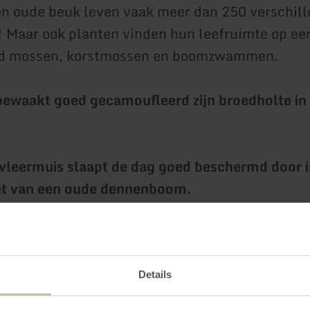
en oude beuk leven vaak meer dan 250 verschil
! Maar ook planten vinden hun leefruimte op e
ld mossen, korstmossen en boomzwammen.
bewaakt goed gecamoufleerd zijn broedholte in
leermuis slaapt de dag goed beschermd door i
et van een oude dennenboom.
uwen hun nesten graag in droge boomholtes.
men
Details