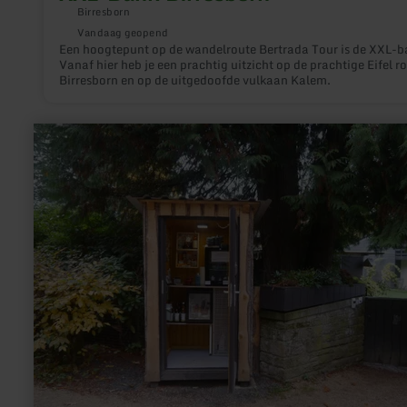
Birresborn
Vandaag geopend
Een hoogtepunt op de wandelroute Bertrada Tour is de XXL-b
Vanaf hier heb je een prachtig uitzicht op de prachtige Eifel r
Birresborn en op de uitgedoofde vulkaan Kalem.
meer
informatie
over:
Winkelen
Landhuis
Eichelseifen