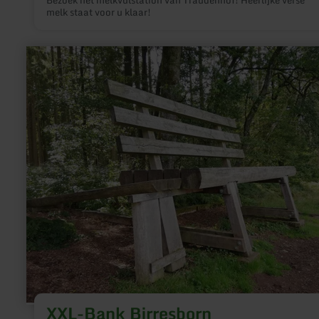
melk staat voor u klaar!
meer
informatie
over:
XXL-
Bank
Birresborn
XXL-Bank Birresborn