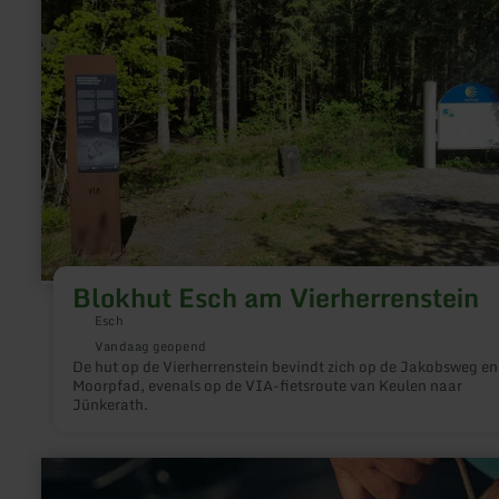
informatie
over:
Blokhut
Esch
am
Vierherrenstein
Blokhut Esch am Vierherrenstein
Esch
Vandaag geopend
De hut op de Vierherrenstein bevindt zich op de Jakobsweg en
Moorpfad, evenals op de VIA-fietsroute van Keulen naar
Jünkerath.
meer
informatie