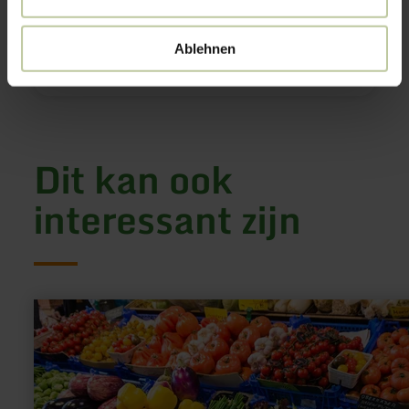
+49 6591 130
Website
Aankomst plannen
Ablehnen
Op kaart weergeven
Dit kan ook
interessant zijn
meer
informatie
over:
Boerenmarkt
Gerolstein