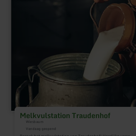
over:
Melkvulstation
Traudenhof
Melkvulstation Traudenhof
Wiesbaum
Vandaag geopend
Bezoek het melkvulstation van Traudenhof! Heerlijke verse