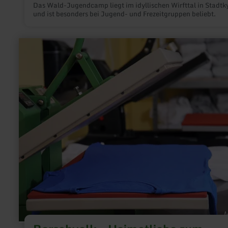
Das Wald-Jugendcamp liegt im idyllischen Wirfttal in Stadtky
und ist besonders bei Jugend- und Frezeitgruppen beliebt.
mehr
erfahren
zu:
Berschvolk
-
Heimatliebe
zum
Anziehen