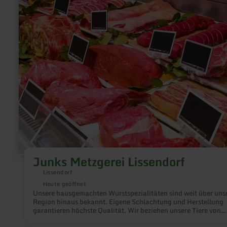
Metzgerei
Lissendorf
Junks Metzgerei Lissendorf
Lissendorf
Heute geöffnet
Unsere hausgemachten Wurstspezialitäten sind weit über uns
Region hinaus bekannt. Eigene Schlachtung und Herstellung
garantieren höchste Qualität. Wir beziehen unsere Tiere von
Landwirten direkt aus der Umgebung und garantieren somit k