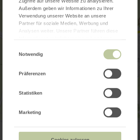
Zugriffe auf unsere Website zu analysieren.
Außerdem geben wir Informationen zu Ihrer
Verwendung unserer Website an unsere
Partner für soziale Medien, Werbung und
Analysen weiter. Unsere Partner führen diese
Informationen möglicherweise mit weiteren
Daten zusammen, die Sie ihnen bereitgestellt
Einwilligungsauswahl
haben oder die sie im Rahmen Ihrer Nutzung
Notwendig
der Dienste gesammelt haben.
Präferenzen
Statistiken
Marketing
Stadt
Burgstraße 6
54576 Hillesheim
Cookies zulassen