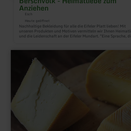
Berschvolk - Heimatliebe zum
Anziehen
Esch
Heute geöffnet
Nachhaltige Bekleidung für alle die Eifeler Platt lieben! Mit
unseren Produkten und Motiven vermitteln wir Ihnen Heimatl
und die Leidenschaft an der Eifeler Mundart. "Eine Sprache, d
hoffentlich nie ausstirbt"
mehr
erfahren
zu:
Hofkäserei
Bauer