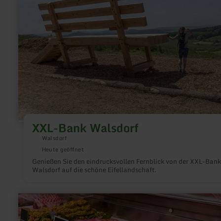
Walsdorf
XXL-Bank Walsdorf
Walsdorf
Heute geöffnet
Genießen Sie den eindrucksvollen Fernblick von der XXL-Bank
Walsdorf auf die schöne Eifellandschaft.
mehr
erfahren
zu:
Junks