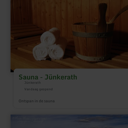
-
Jünkerath
Sauna - Jünkerath
Jünkerath
Vandaag geopend
Ontspan in de sauna
meer
informatie
over: