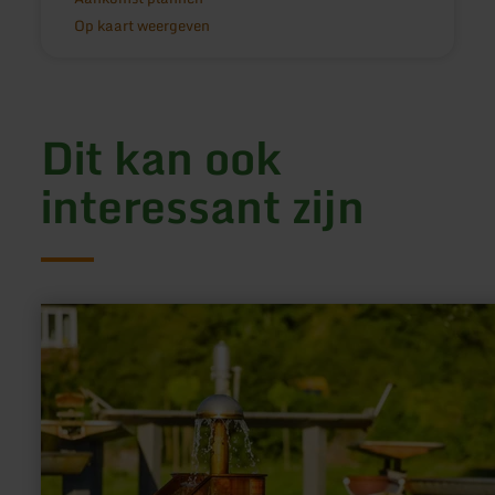
Op kaart weergeven
Dit kan ook
interessant zijn
meer
informatie
over:
Waterspeelplaats
in
het
kuurpark
Gerolstein