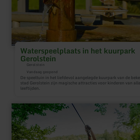
Waterspeelplaats in het kuurpark
Gerolstein
Gerolstein
Vandaag geopend
De speeltuin in het liefdevol aangelegde kuurpark van de bek
stad Gerolstein zijn magische attracties voor kinderen van all
leeftijden.
meer
informatie
over:
Ziplining
-
Actie,
Plezier