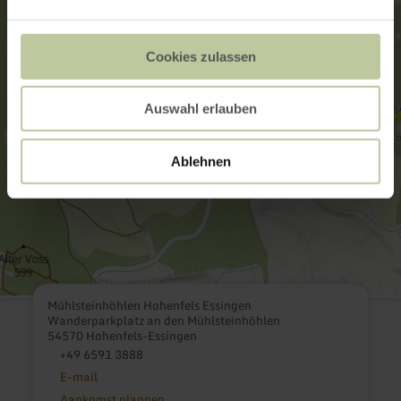
Cookies zulassen
Auswahl erlauben
Ablehnen
Mühlsteinhöhlen Hohenfels Essingen
Wanderparkplatz an den Mühlsteinhöhlen
54570 Hohenfels-Essingen
+49 6591 3888
E-mail
Aankomst plannen