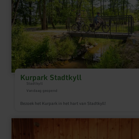
Kurpark Stadtkyll
Stadtkyll
Vandaag geopend
Bezoek het Kurpark in het hart van Stadtkyll!
meer
informatie
over:
Sauna