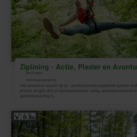
en
Avontuur
Ziplining - Actie, Plezier en Avont
Berlingen
Vandaag geopend
Het avontuur wacht op je - professioneel opgeleide gidsen zul
ervoor zorgen dat je ziplineavontuur veilig, adembenemend e
gedenkwaardig is.
meer
informatie
over:
Kurpark
Stadtkyll