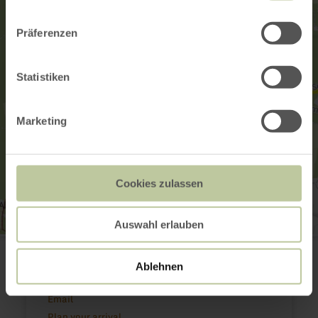
Präferenzen
Statistiken
Marketing
Cookies zulassen
Auswahl erlauben
Mühlsteinhöhlen Hohenfels Essingen
Wanderparkplatz an den Mühlsteinhöhlen
54570 Hohenfels-Essingen
Ablehnen
+49 6591 3888
Email
Plan your arrival