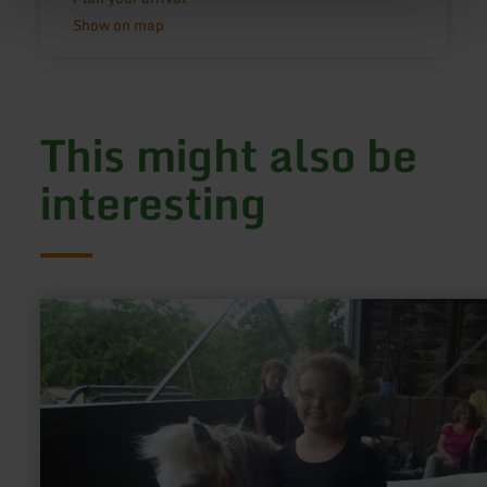
Show on map
This might also be
interesting
learn
more
about:
Reiten
im
Eifel-
Reitzentrum
Lissendorf