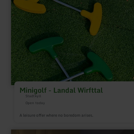
Minigolf - Landal Wirfttal
Stadtkyll
Open today
A leisure offer where no boredom arises.
learn