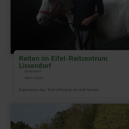
Reiten im Eifel-Reitzentrum
Lissendorf
Lissendorf
Open today
Experience day ‘Everything to do with horses’
learn
more
about:
Kutschfahrten
mit
Heinz