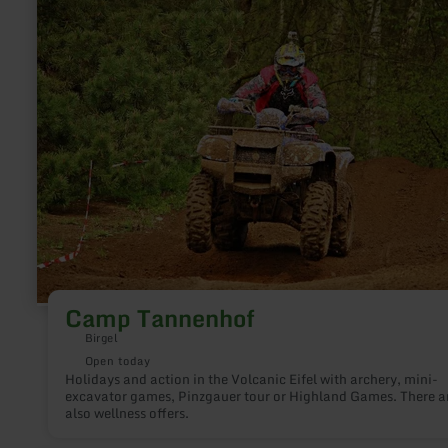
more
about:
Camp
Tannenhof
Camp Tannenhof
Birgel
Open today
Holidays and action in the Volcanic Eifel with archery, mini-
excavator games, Pinzgauer tour or Highland Games. There a
also wellness offers.