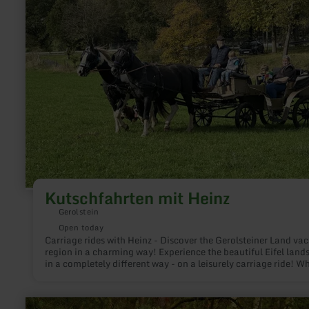
Kutschfahrten mit Heinz
Gerolstein
Open today
Carriage rides with Heinz - Discover the Gerolsteiner Land va
region in a charming way! Experience the beautiful Eifel land
in a completely different way - on a leisurely carriage ride! W
through idyllic forests, past green meadows or along charmin
villages - this relaxed way to discover the region is perfect for
families, couples and nature lovers.
learn