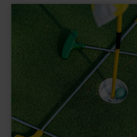
learn
more
about:
Minigolf
-
Landal
Wirfttal