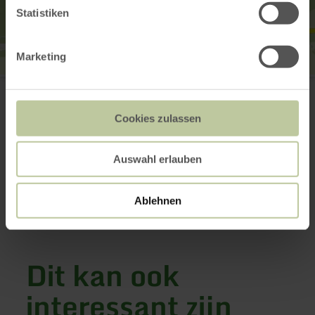
Statistiken
Marketing
Hotel Landhaus Tannenfels
Lindenstraße 68
54568 Gerolstein
Cookies zulassen
+49 6591 4123
E-mail
Website
Auswahl erlauben
Aankomst plannen
Op kaart weergeven
Ablehnen
Dit kan ook
interessant zijn