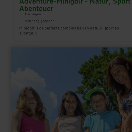
Adventure-Minigolf - Natur, Sport
Abenteuer
Berlingen
Vandaag geopend
Minigolf is de perfecte combinatie van natuur, sport en
avontuur.
meer
informatie
over:
Minigolf,
Kerpen