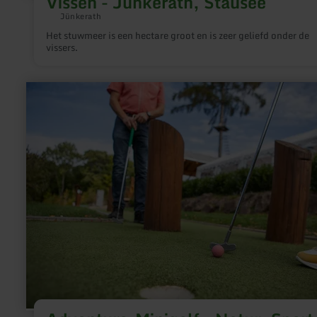
Vissen - Jünkerath, Stausee
Jünkerath
Het stuwmeer is een hectare groot en is zeer geliefd onder de
vissers.
meer
informatie
over:
Adventure-
Minigolf
-
Natur,
Sport
&amp;
Abenteuer