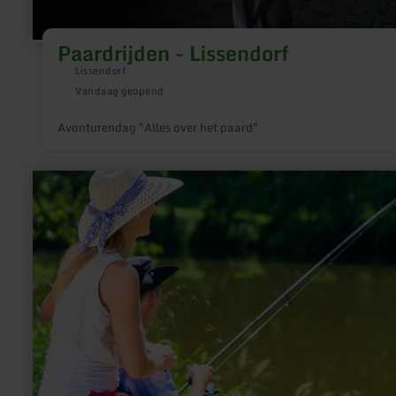
Paardrijden - Lissendorf
Lissendorf
Vandaag geopend
Avonturendag "Alles over het paard"
meer
informatie
over:
Vissen
-
Oberhe-
Stroheich
en
Oberehe