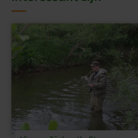
meer
informatie
over:
Vissen
-
Jünkerath,
Stausee