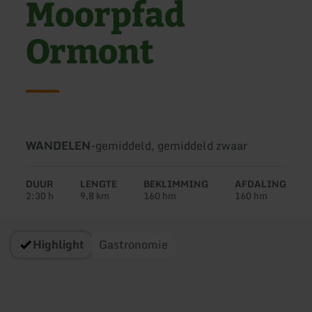
Moorpfad
Ormont
Soort
Moeilijkheidsgraad:
WANDELEN
-
gemiddeld, gemiddeld zwaar
tour:
DUUR
LENGTE
BEKLIMMING
AFDALING
2:30 h
9,8 km
160 hm
160 hm
Highlight
Gastronomie