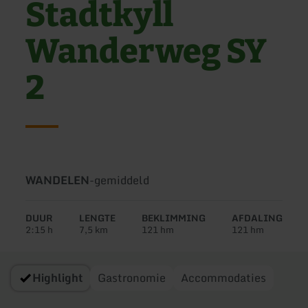
Stadtkyll
Wanderweg SY
2
Soort
Moeilijkheidsgraad:
WANDELEN
-
gemiddeld
tour:
DUUR
LENGTE
BEKLIMMING
AFDALING
2:15 h
7,5 km
121 hm
121 hm
Highlight
Gastronomie
Accommodaties