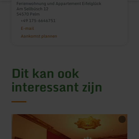
Ferienwohnung und Appartement Eifelglück
Am Sellbüsch 12
54570 Pelm
+49 175-6646751
E-mail
Aankomst plannen
Dit kan ook
interessant zijn
meer
meer
informatie
inform
over:
over:
Das
Müllis
Krimihotel
Hof