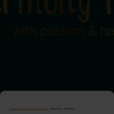
www.gerolsteiner-land.de
harmony holiday