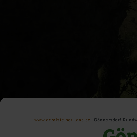
www.gerolsteiner-land.de
Gönnersdorf Rundw
Gön