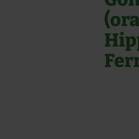
(or
Hip
Fer