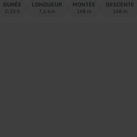
DURÉE
LONGUEUR
MONTÉE
DESCENTE
2:15 h
7,6 km
148 m
148 m