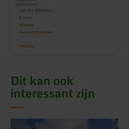
54570 Pelm
+49 151 23001015
E-mail
Website
Aankomst plannen
Website
Dit kan ook
interessant zijn
meer
meer
informatie
inform