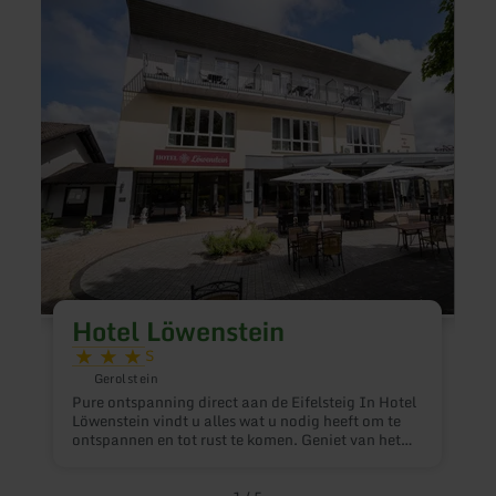
over:
over:
Hotel
Ferie
Löwenstein
Natur
Hotel Löwenstein
S
O
Gerolstein
v
Pure ontspanning direct aan de Eifelsteig In Hotel
t
Löwenstein vindt u alles wat u nodig heeft om te
W
ontspannen en tot rust te komen. Geniet van het
v
comfort van drie sterren superior in combinatie
E
met een vriendelijke en hartelijke service door ons
t
gastteam. Onze toplocatie aan de rand van het bos