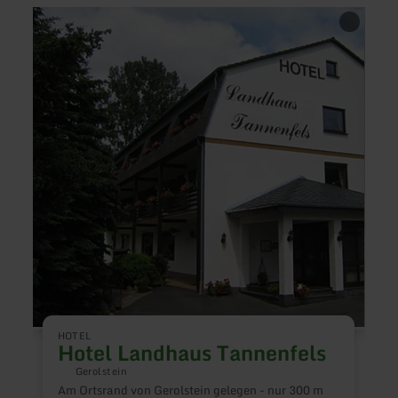
mehr
mehr
erfahren
erfah
zu:
zu:
Hotel
Ferie
Landhaus
An
Tannenfels
der
Lay
HOTEL
B
Hotel Landhaus Tannenfels
Gerolstein
Am Ortsrand von Gerolstein gelegen - nur 300 m
H