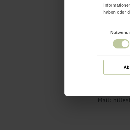
Hillesheim
Informatione
haben oder d
den Spuren
Einwilligungsaus
Notwendi
Kontakt fü
Ab
Tourist-Inf
Am Markt 1
Tel.: +49 6
Mail: hille