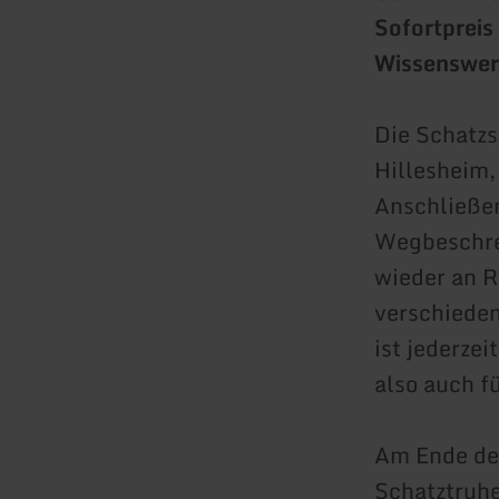
Sofortpreis
Wissenswert
Die Schatzs
Hillesheim,
Anschließen
Wegbeschre
wieder an R
verschieden
ist jederze
also auch f
Am Ende der
Schatztruh