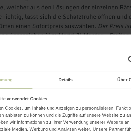
, welcher aus den Lösungen der einzelnen Räts
 richtig, lässt sich die Schatztruhe öffnen und 
ürfen einen Sofortpreis auswählen.
Der Preis ist
g Lesezeichen (Am Markt 7) Montag - Freitag 
– 18 Uhr und Samstag von 10 – 13 Uhr erhältlic
v-Trail kann mit Hilfe einer ausgedruckten Sch
werden, welche die Nachwuchsdetektive in der T
mmung
Details
Über 
 Hillesheim vor Ort erwerben können.
ite verwendet Cookies
n Cookies, um Inhalte und Anzeigen zu personalisieren, Funktio
en anbieten zu können und die Zugriffe auf unsere Website zu an
en wir Informationen zu Ihrer Verwendung unserer Website an
Person, buchbar ab 2 Personen in der Tourist-I
soziale Medien, Werbung und Analysen weiter. Unsere Partner fü