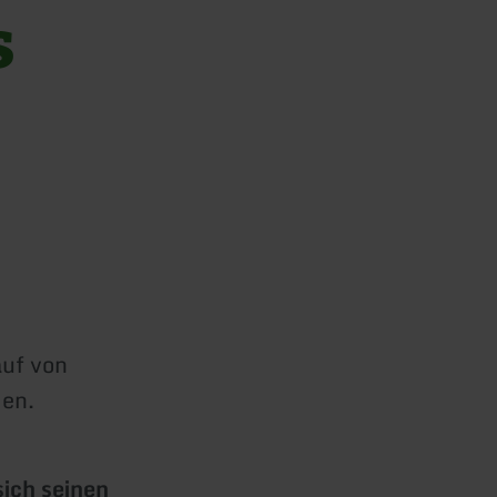
s
auf von
den.
ich seinen