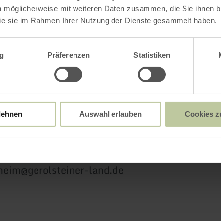
oder jetzt online buchen:
Detektiv-Trail Hilles
n möglicherweise mit weiteren Daten zusammen, die Sie ihnen be
ie sie im Rahmen Ihrer Nutzung der Dienste gesammelt haben.
 des Wassers
wahl
g
Präferenzen
Statistiken
r Buchungsanfragen:
lehnen
Auswahl erlauben
Cookies z
ormation Hillesheim
, 54576 Hillesheim
591 13-3300
sheim@gerolsteiner-land.de