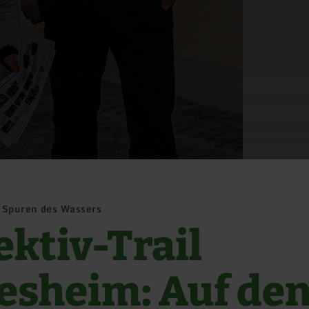
n Spuren des Wassers
ektiv-Trail
lesheim: Auf de