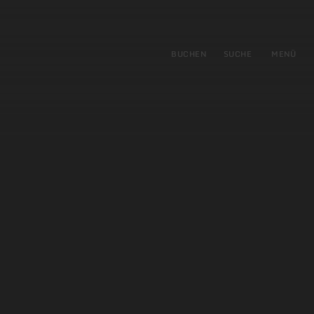
gen
ringen
BUCHEN
SUCHE
MENÜ