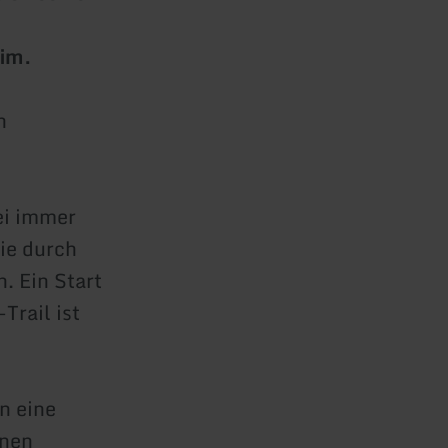
eim.
n
ei immer
ie durch
. Ein Start
Trail ist
n eine
inen