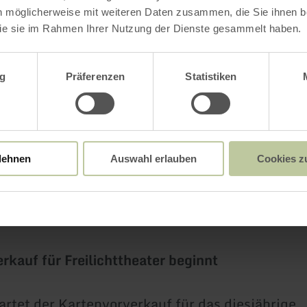
n möglicherweise mit weiteren Daten zusammen, die Sie ihnen be
, 16.08.2026, 15.00 Uhr
ie sie im Rahmen Ihrer Nutzung der Dienste gesammelt haben.
, 22.08.2026, 18.00 Uhr
wahl
, 23.08.2026, 15.00 Uhr
g
Präferenzen
Statistiken
g, 29.08.2026, 18.00 Uhr
auspieler Gerolstein freuen sich auf ein große
lehnen
Auswahl erlauben
Cookies z
iele bekannte und neue Mitspieler.
ieler Gerolstein e.V.
rkauf für Freilichttheater beginnt
tartet der Kartenvorverkauf für das diesjährige