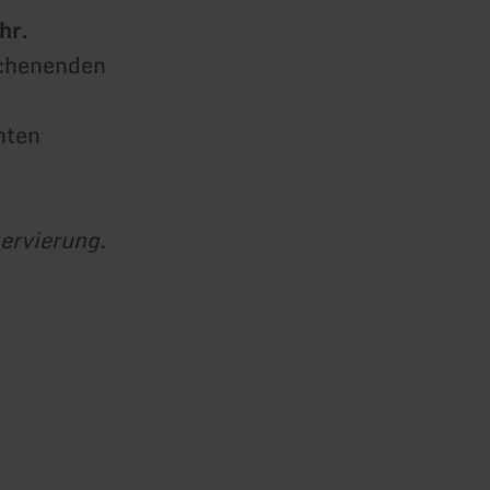
hr.
ochenenden
nten
servierung.