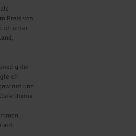
als
um Preis von
lich unter
Land
,
enedig der
 gleich
 gewinnt und
 Cafe Donna
kommen
 auf.