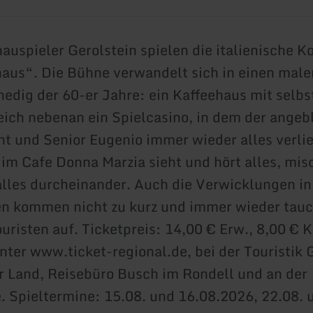
auspieler Gerolstein spielen die italienische 
aus“. Die Bühne verwandelt sich in einen male
nedig der 60-er Jahre: ein Kaffeehaus mit selb
eich nebenan ein Spielcasino, in dem der angeb
nt und Senior Eugenio immer wieder alles verlie
m Cafe Donna Marzia sieht und hört alles, misc
alles durcheinander. Auch die Verwicklungen in
en kommen nicht zu kurz und immer wieder tau
uristen auf. Ticketpreis: 14,00 € Erw., 8,00 € K
unter www.ticket-regional.de, bei der Touristi
r Land, Reisebüro Busch im Rondell und an der
 Spieltermine: 15.08. und 16.08.2026, 22.08. 