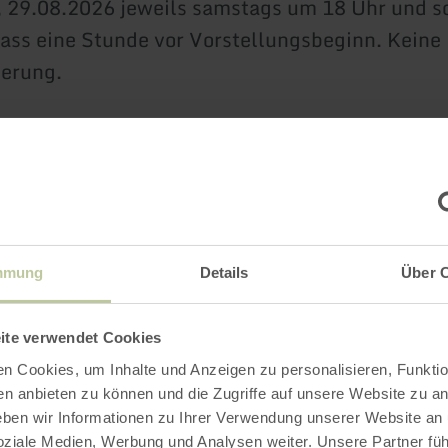
, 29.08.2026 jeweils samstags um 18 Uhr und 
lass eine Stunde vor Vorstellungsbeginn. Keine
ierung.
de der Burgschauspieler,
er soweit - im August 2026 begrüßen wir Euch g
 Wohnzimmer auf der Löwenburg.
mmung
Details
Über 
rd die italienische Komödie
„Das Kaffehaus“.
ite verwendet Cookies
rmine:
n Cookies, um Inhalte und Anzeigen zu personalisieren, Funktio
en anbieten zu können und die Zugriffe auf unsere Website zu an
en wir Informationen zu Ihrer Verwendung unserer Website an
, 15.08.2026, 18.00 Uhr
soziale Medien, Werbung und Analysen weiter. Unsere Partner fü