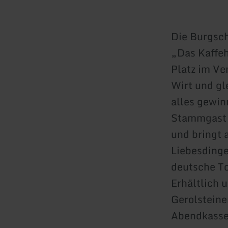
Die Burgsch
„Das Kaffeh
Platz im Ve
Wirt und gl
alles gewin
Stammgast i
und bringt 
Liebesding
deutsche To
Erhältlich 
Gerolsteine
Abendkasse.