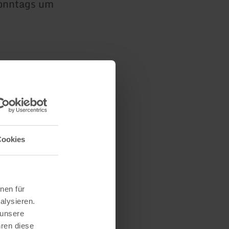
sonntags um
anz herzlich
Cookies
nen für
alysieren.
 unsere
hren diese