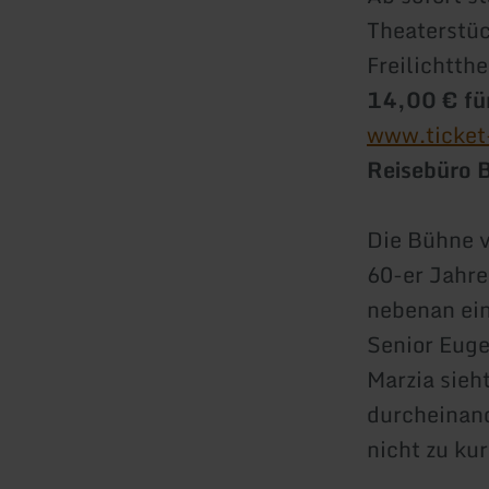
Theaterstüc
Freilichtth
14,00 € fü
www.ticket
Reisebüro 
Die Bühne v
60-er Jahre
nebenan ein
Senior Euge
Marzia sieht
durcheinan
nicht zu ku