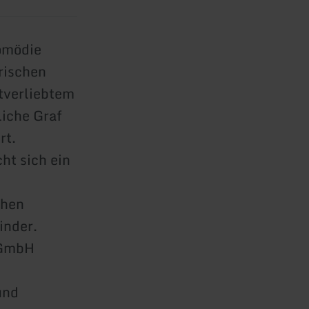
Komödie
rischen
stverliebtem
liche Graf
rt.
ht sich ein
chen
inder.
k GmbH
und