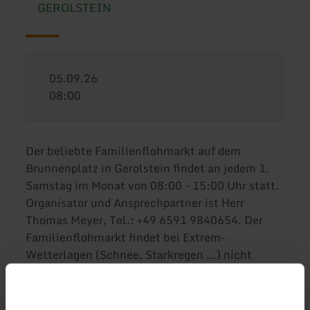
GEROLSTEIN
05.09.26
08:00
Der beliebte Familienflohmarkt auf dem
Brunnenplatz in Gerolstein findet an jedem 1.
Samstag im Monat von 08:00 - 15:00 Uhr statt.
Organisator und Ansprechpartner ist Herr
Thomas Meyer, Tel.: +49 6591 9840654. Der
Familienflohmarkt findet bei Extrem-
Wetterlagen (Schnee, Starkregen ...) nicht
statt.