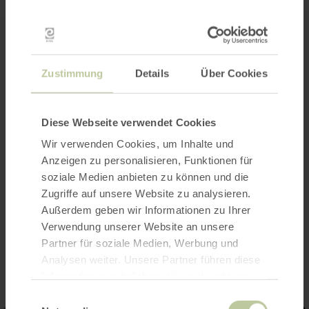
Der beliebte Familienflohmarkt auf dem
Brunnenplatz in Gerolstein findet an jedem 1.
Samstag im Monat von 08:00 - 15:00 Uhr statt.
Zustimmung
Details
Über Cookies
Organisator und Ansprechpartner ist Herr
Thomas Meyer, Tel.: +49 6591 9840654.
Diese Webseite verwendet Cookies
Wir verwenden Cookies, um Inhalte und
Der Familienflohmarkt findet bei Extrem-
Anzeigen zu personalisieren, Funktionen für
Wetterlagen (Schnee, Starkregen ...) nicht
soziale Medien anbieten zu können und die
statt.
Zugriffe auf unsere Website zu analysieren.
Außerdem geben wir Informationen zu Ihrer
Verwendung unserer Website an unsere
Impressionen
Partner für soziale Medien, Werbung und
Analysen weiter. Unsere Partner führen diese
Informationen möglicherweise mit weiteren
Daten zusammen, die Sie ihnen bereitgestellt
Einwilligungsauswahl