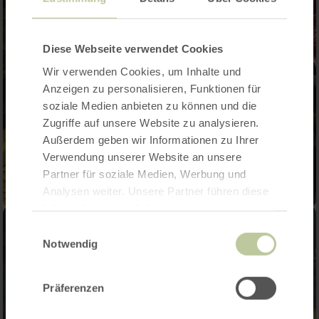
Diese Webseite verwendet Cookies
Wir verwenden Cookies, um Inhalte und
Anzeigen zu personalisieren, Funktionen für
soziale Medien anbieten zu können und die
Zugriffe auf unsere Website zu analysieren.
Außerdem geben wir Informationen zu Ihrer
Verwendung unserer Website an unsere
Partner für soziale Medien, Werbung und
Analysen weiter. Unsere Partner führen diese
Informationen möglicherweise mit weiteren
Daten zusammen, die Sie ihnen bereitgestellt
Einwilligungsauswahl
haben oder die sie im Rahmen Ihrer Nutzung
Notwendig
der Dienste gesammelt haben.
Präferenzen