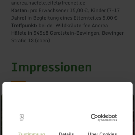
andrea.haefele.eifel@freenet.de
Kosten:
pro Erwachsener 15,00 €, Kinder (7-17
Jahre) in Begleitung eines Elternteiles 5,00 €
Treffpunkt:
bei der Wildkräuterfee Andrea
Häfele in 54568 Gerolstein-Bewingen, Bewinger
Straße 13 (oben)
Impressionen
Zustimmung
Details
Über Cookies