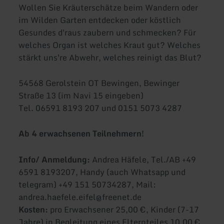
Wollen Sie Kräuterschätze beim Wandern oder
im Wilden Garten entdecken oder köstlich
Gesundes d'raus zaubern und schmecken? Für
welches Organ ist welches Kraut gut? Welches
stärkt uns're Abwehr, welches reinigt das Blut?
54568 Gerolstein OT Bewingen, Bewinger
Straße 13 (im Navi 15 eingeben)
Tel. 06591 8193 207 und 0151 5073 4287
Ab 4 erwachsenen Teilnehmern!
Info/ Anmeldung:
Andrea Häfele, Tel./AB +49
6591 8193207, Handy (auch Whatsapp und
telegram) +49 151 50734287, Mail:
andrea.haefele.eifel@freenet.de
Kosten:
pro Erwachsener 25,00 €, Kinder (7-17
Jahre) in Begleitung eines Elternteiles 10,00 €