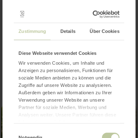
Achtung:
Zur Wolfsnacht können zur Abend-
Fütterung keine Gäste mit in das Gehege!
Zustimmung
Details
Über Cookies
Eintritt:
Kinder: 25,00 € | Erwachsene: 65,00 €
Diese Webseite verwendet Cookies
Wir verwenden Cookies, um Inhalte und
Anzeigen zu personalisieren, Funktionen für
Impressionen
soziale Medien anbieten zu können und die
Zugriffe auf unsere Website zu analysieren.
Außerdem geben wir Informationen zu Ihrer
Verwendung unserer Website an unsere
Partner für soziale Medien, Werbung und
Analysen weiter. Unsere Partner führen diese
Informationen möglicherweise mit weiteren
Daten zusammen, die Sie ihnen bereitgestellt
Einwilligungsauswahl
haben oder die sie im Rahmen Ihrer Nutzung
Notwendig