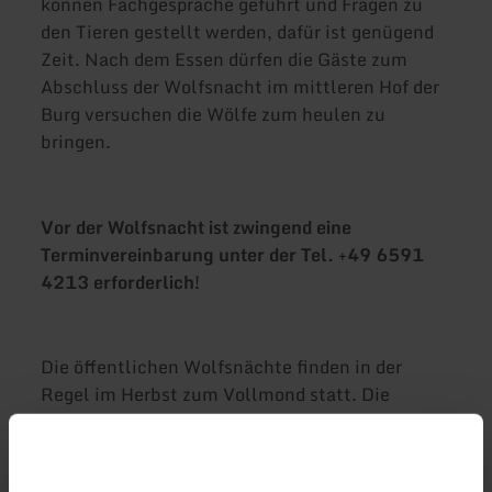
können Fachgespräche geführt und Fragen zu
den Tieren gestellt werden, dafür ist genügend
Zeit. Nach dem Essen dürfen die Gäste zum
Abschluss der Wolfsnacht im mittleren Hof der
Burg versuchen die Wölfe zum heulen zu
bringen.
Vor der Wolfsnacht ist zwingend eine
Terminvereinbarung unter der Tel. +49 6591
4213 erforderlich!
Die öffentlichen Wolfsnächte finden in der
Regel im Herbst zum Vollmond statt. Die
Wolfsnächte können auch ab mind. 15 Personen
privat gebucht werden.