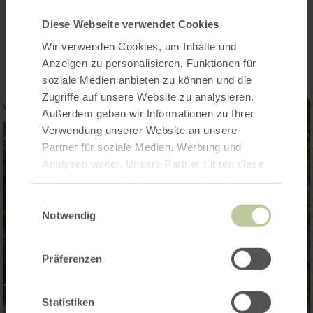
Impressionen
Diese Webseite verwendet Cookies
Wir verwenden Cookies, um Inhalte und
Anzeigen zu personalisieren, Funktionen für
soziale Medien anbieten zu können und die
Zugriffe auf unsere Website zu analysieren.
Außerdem geben wir Informationen zu Ihrer
Verwendung unserer Website an unsere
Partner für soziale Medien, Werbung und
Analysen weiter. Unsere Partner führen diese
Informationen möglicherweise mit weiteren
Daten zusammen, die Sie ihnen bereitgestellt
Einwilligungsauswahl
haben oder die sie im Rahmen Ihrer Nutzung
Notwendig
der Dienste gesammelt haben.
Präferenzen
Statistiken