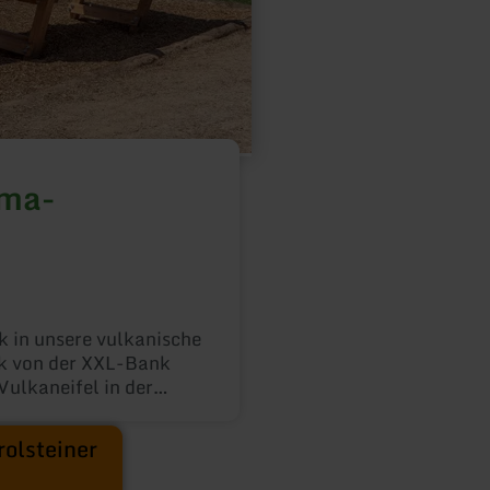
ma-
ng:
k in unsere vulkanische
k von der XXL-Bank
ulkaneifel in der
rolsteiner