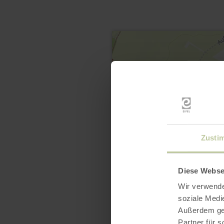
Zusti
Diese Webse
Wir verwende
soziale Medi
Außerdem geb
Partner für 