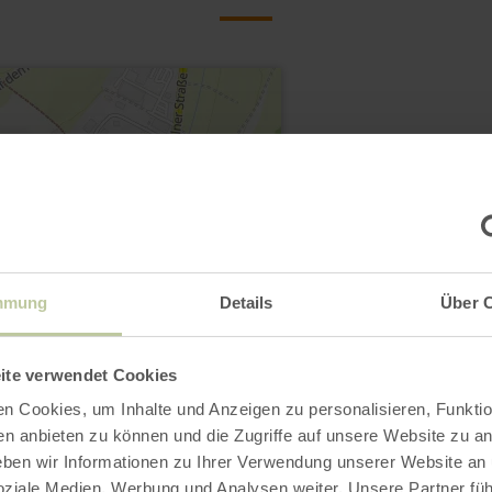
Ferienregion Gerols
mmung
Details
Über 
Burgstraße 6
54576 Hillesheim
ite verwendet Cookies
06591-13 3000
n Cookies, um Inhalte und Anzeigen zu personalisieren, Funktio
E-Mail
en anbieten zu können und die Zugriffe auf unsere Website zu an
en wir Informationen zu Ihrer Verwendung unserer Website an
Webseite
soziale Medien, Werbung und Analysen weiter. Unsere Partner fü