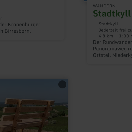
WANDERN
Stadtkyl
r
ung:
 der Kronenburger
Stadtkyll
Jederzeit frei z
h Birresborn.
4,8 km
1:30 
Distanz:
Dauer:
Der Rundwanderw
Panoramaweg run
Ortsteil Niederk
schöne Weitblic