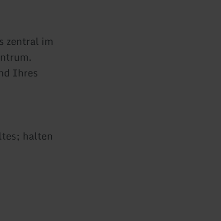
s zentral im
entrum.
nd Ihres
n
ltes; halten