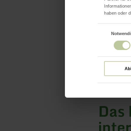
Informatione
haben oder d
Einwilligungsaus
Notwendi
Ab
Das 
inte