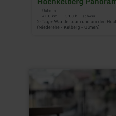
Hochkelberg Panora
Üxheim
41,0 km
13:00 h
schwer
Distanz:
Dauer:
Anforderung:
2-Tage-Wandertour rund um den Hoc
(Niederehe - Kelberg - Ulmen)
mehr
erfahren
zu:
Hillesheim-
Olivin
Café-
Restaurant