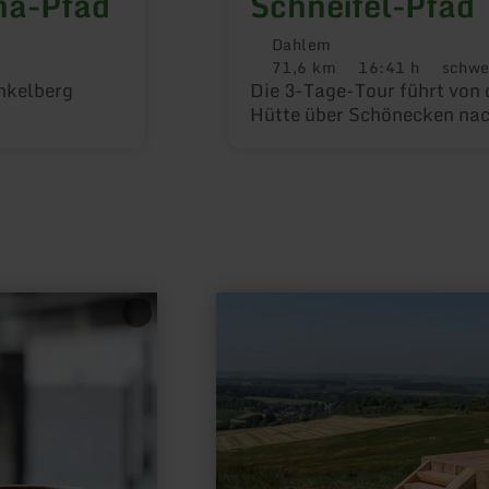
ma-Pfad
Schneifel-Pfad
Dahlem
71,6 km
16:41 h
schwe
Distanz:
Dauer:
Anforder
hkelberg
Die 3-Tage-Tour führt von
Hütte über Schönecken nac
mehr
erfahren
zu:
Vulkan-
Panorama-
Wanderweg