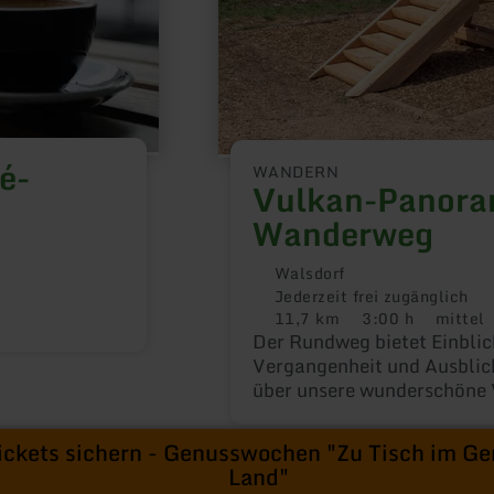
é-
WANDERN
Vulkan-Panora
Wanderweg
Walsdorf
Jederzeit frei zugänglich
11,7 km
3:00 h
mittel
Distanz:
Dauer:
Anforderu
Der Rundweg bietet Einblic
Vergangenheit und Ausblic
über unsere wunderschöne V
Gegenwart.
Tickets sichern - Genusswochen "Zu Tisch im Ge
Land"