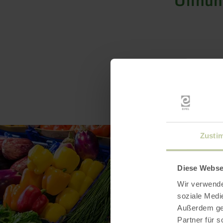
Öffnun
Zusti
Diese Webse
Wir verwende
soziale Medi
Außerdem geb
Partner für 