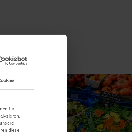
Cookies
nen für
alysieren.
 unsere
hren diese