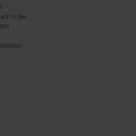
t.
atz in der
oden
ernhöfen