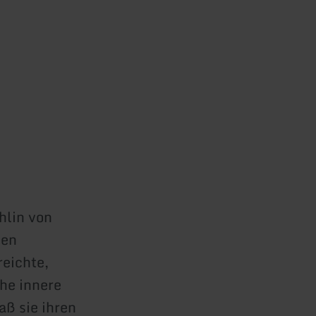
hlin von
gen
reichte,
che innere
aß sie ihren