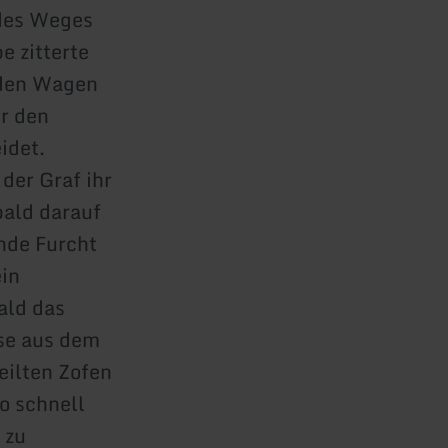
 des Weges
e zitterte
 den Wagen
r den
idet.
 der Graf ihr
bald darauf
ende Furcht
ein
ald das
se aus dem
eilten Zofen
o schnell
 zu