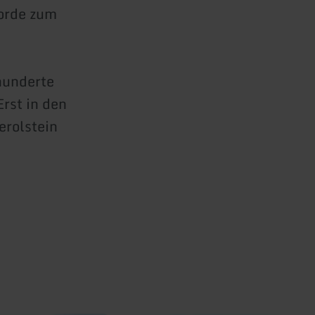
orde zum
hunderte
rst in den
erolstein