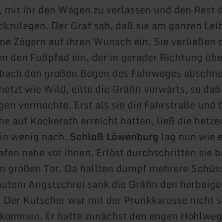
 mit ihr den Wagen zu verlassen und den Rest
ckzulegen. Der Graf sah, daß sie am ganzen Leib
ne Zögern auf ihren Wunsch ein. Sie verließen
n den Fußpfad ein, der in gerader Richtung übe
sbach den großen Bogen des Fahrweges abschne
etzt wie Wild, eilte die Gräfin vorwärts, so daß
gen vermochte. Erst als sie die Fahrstraße und 
öhe auf Kockerath erreicht hatten, ließ die hetz
ein wenig nach.
Schloß Löwenburg
lag nun wie 
afen nahe vor ihnen. Erlöst durchschritten sie b
m großen Tor. Da hallten dumpf mehrere Schüs
autem Angstschrei sank die Gräfin den herbeige
. Der Kutscher war mit der Prunkkarosse nicht s
ekommen. Er hatte zunächst den engen Hohlweg