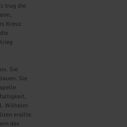
Es trug die
heim,
es Kreuz
 die
Krieg
us. Sie
 bauen. Sie
apelle
altigkeit,
hl. Wilhelm
zen ereilte
hern des