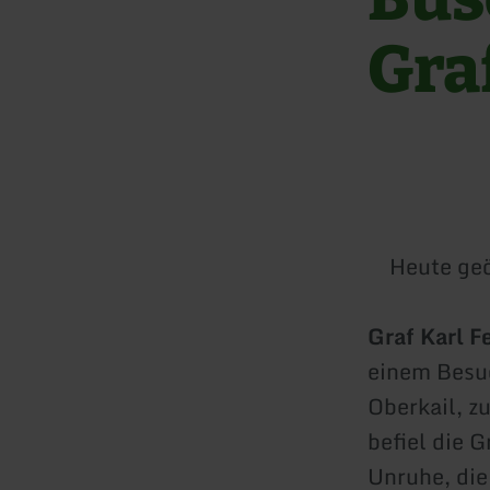
Gra
Heute geö
Graf Karl F
einem Besu
Oberkail, z
befiel die 
Unruhe, die