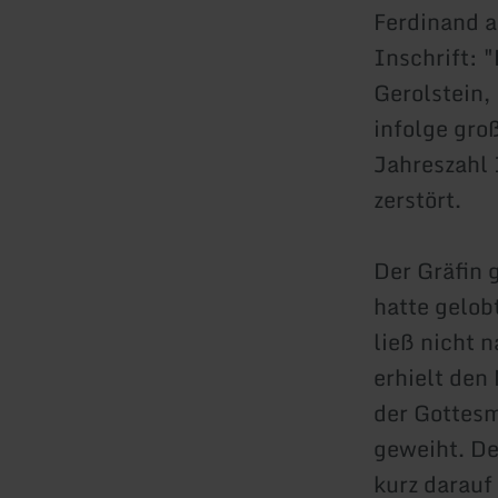
Ferdinand a
Inschrift: 
Gerolstein,
infolge gro
Jahreszahl 
zerstört.
Der Gräfin 
hatte gelob
ließ nicht n
erhielt de
der Gottesm
geweiht. De
kurz darauf