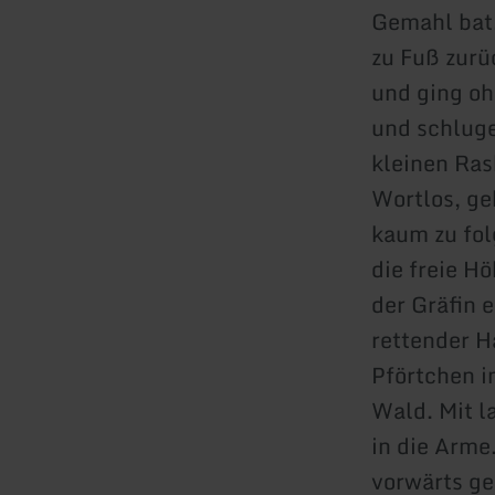
Gemahl bat,
zu Fuß zurü
und ging oh
und schluge
kleinen Ra
Wortlos, geh
kaum zu fol
die freie H
der Gräfin 
rettender H
Pförtchen i
Wald. Mit l
in die Arme
vorwärts g