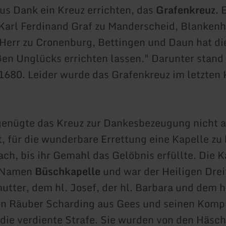
us Dank ein Kreuz errichten, das
Grafenkreuz
. 
"Karl Ferdinand Graf zu Manderscheid, Blanken
 Herr zu Cronenburg, Bettingen und Daun hat di
ßen Unglücks errichten lassen." Darunter stand
1680. Leider wurde das Grafenkreuz im letzten 
genügte das Kreuz zur Dankesbezeugung nicht a
t, für die wunderbare Errettung eine Kapelle zu
ach, bis ihr Gemahl das Gelöbnis erfüllte. Die K
n Namen
Büschkapelle
und war der Heiligen Dreif
utter, dem hl. Josef, der hl. Barbara und dem 
n Räuber Scharding aus Gees und seinen Kompli
 die verdiente Strafe. Sie wurden von den Häsc