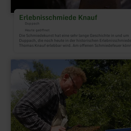
Erlebnisschmiede Knauf
Duppach
Heute geöffnet
Die Schmiedekunst hat eine sehr lange Geschichte in und um
Duppach, die noch heute in der historischen Erlebnisschmied
Thomas Knauf erlebbar wird. Am offenen Schmiedefeuer kön
Besucher dem Schmied bei der Arbeit über die Schulter schau
Vorführungen auf Anfrage von April bis Oktober .
mehr
erfahren
zu:
Imkerei
Körsten