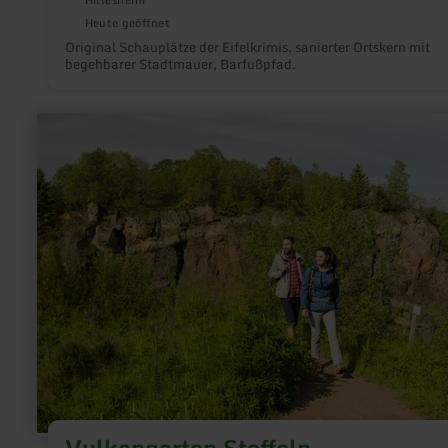
Hillesheim
Heute geöffnet
Original Schauplätze der Eifelkrimis, sanierter Ortskern mit
begehbarer Stadtmauer, Barfußpfad.
mehr
erfahren
zu:
Vulkangarten
Steffeln
Vulkangarten Steffeln