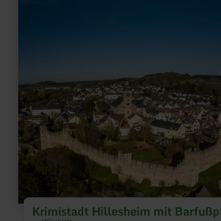
zu:
Krimistadt
Hillesheim
mit
Barfußpfad
Krimistadt Hillesheim mit Barfußp