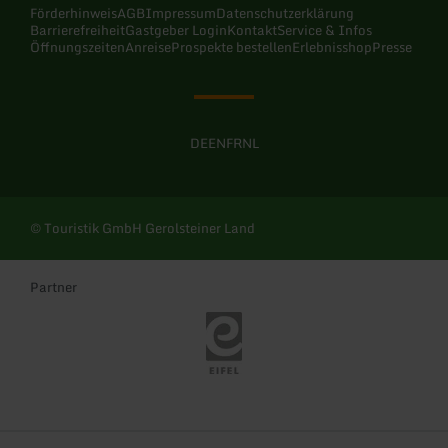
Förderhinweis
AGB
Impressum
Datenschutzerklärung
Barrierefreiheit
Gastgeber Login
Kontakt
Service & Infos
Öffnungszeiten
Anreise
Prospekte bestellen
Erlebnisshop
Presse
DE
EN
FR
NL
© Touristik GmbH Gerolsteiner Land
Partner
Eifel Tourismus