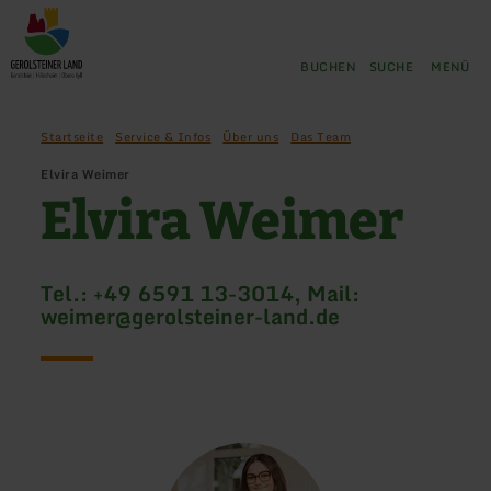
Zurück
Zum Hauptinhalt springen
Zur Suche springen
Zur Hauptnavigation springe
Zum Footer springen
zur
Startseite
BUCHEN
SUCHE
MENÜ
Startseite
Service & Infos
Über uns
Das Team
Elvira Weimer
Elvira Weimer
Tel.: +49 6591 13-3014, Mail:
weimer@gerolsteiner-land.de