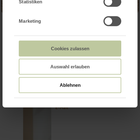
Statistiken
Marketing
Kontakt
Cookies zulassen
Auswahl erlauben
Elvira Weimer
Ablehnen
Presse
Touristik GmbH Gerolsteiner
Land
+49 6591 13-3014
E-Mail