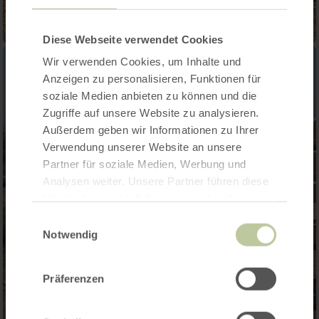
Diese Webseite verwendet Cookies
Wir verwenden Cookies, um Inhalte und
Anzeigen zu personalisieren, Funktionen für
soziale Medien anbieten zu können und die
Zugriffe auf unsere Website zu analysieren.
Außerdem geben wir Informationen zu Ihrer
Verwendung unserer Website an unsere
Partner für soziale Medien, Werbung und
Analysen weiter. Unsere Partner führen diese
Informationen möglicherweise mit weiteren
Daten zusammen, die Sie ihnen bereitgestellt
Einwilligungsauswahl
haben oder die sie im Rahmen Ihrer Nutzung
Notwendig
der Dienste gesammelt haben.
Präferenzen