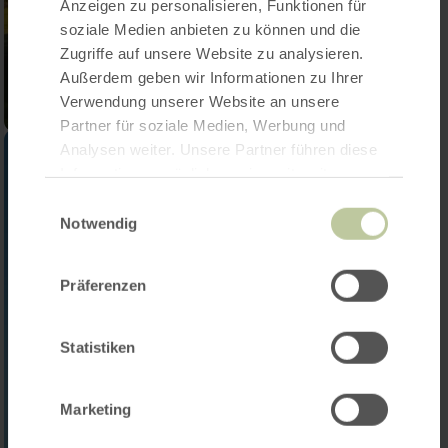
Anzeigen zu personalisieren, Funktionen für
soziale Medien anbieten zu können und die
Zugriffe auf unsere Website zu analysieren.
Außerdem geben wir Informationen zu Ihrer
Verwendung unserer Website an unsere
Partner für soziale Medien, Werbung und
Analysen weiter. Unsere Partner führen diese
Informationen möglicherweise mit weiteren
Daten zusammen, die Sie ihnen bereitgestellt
Einwilligungsauswahl
haben oder die sie im Rahmen Ihrer Nutzung
Notwendig
der Dienste gesammelt haben.
Präferenzen
Statistiken
Marketing