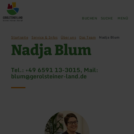
Zurück
Zum Hauptinhalt springen
Zur Suche springen
Zur Hauptnavigation springe
Zum Footer springen
zur
Startseite
BUCHEN
SUCHE
MENÜ
Startseite
Service & Infos
Über uns
Das Team
Nadja Blum
Nadja Blum
Tel.: +49 6591 13-3015, Mail:
blum@gerolsteiner-land.de