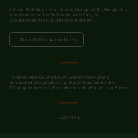
Mit dem Eifel-Newsletter erhalten Sie regelmäßig Neuigkeiten
zum Wandern und zu Radtouren in der Eifel, zu
Urlaubsangeboten und Sehenswürdigkeiten.
Newsletter-Anmeldung
Förderhinweis
AGB
Impressum
Datenschutzerklärung
Barrierefreiheit
Gastgeber Login
Kontakt
Service & Infos
Öffnungszeiten
Anreise
Prospekte bestellen
Erlebnisshop
Presse
DE
EN
FR
NL