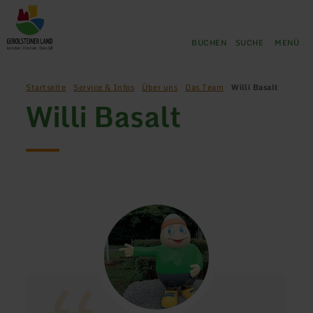
Zurück
Zum Hauptinhalt springen
Zur Suche springen
Zur Hauptnavigation springe
Zum Footer springen
zur
Startseite
BUCHEN
SUCHE
MENÜ
Startseite
Service & Infos
Über uns
Das Team
Willi Basalt
Willi Basalt