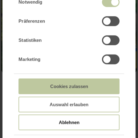
haben oder die sie im Rahmen Ihrer Nutzung
Notwendig
der Dienste gesammelt haben.
Präferenzen
Statistiken
Marketing
Cookies zulassen
Kontakt
Auswahl erlauben
Ablehnen