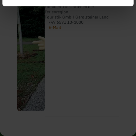
Willi Basalt
Familien-Maskottchen der
Ferienregion
Touristik GmbH Gerolsteiner Land
+49 6591 13-3000
E-Mail