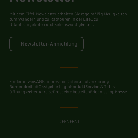
Mit dem Eifel-Newsletter erhalten Sie regelmäßig Neuigkeiten
zum Wandern und zu Radtouren in der Eifel, zu
Urlaubsangeboten und Sehenswürdigkeiten.
Newsletter-Anmeldung
Förderhinweis
AGB
Impressum
Datenschutzerklärung
Barrierefreiheit
Gastgeber Login
Kontakt
Service & Infos
Öffnungszeiten
Anreise
Prospekte bestellen
Erlebnisshop
Presse
DE
EN
FR
NL