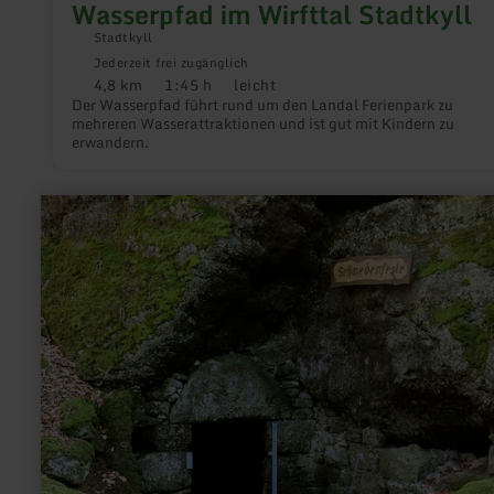
Wasserpfad im Wirfttal Stadtkyll
Stadtkyll
Jederzeit frei zugänglich
4,8 km
1:45 h
leicht
Distanz:
Dauer:
Anforderung:
Der Wasserpfad führt rund um den Landal Ferienpark zu
mehreren Wasserattraktionen und ist gut mit Kindern zu
erwandern.
mehr
erfahren
zu:
Zähbasaltweg