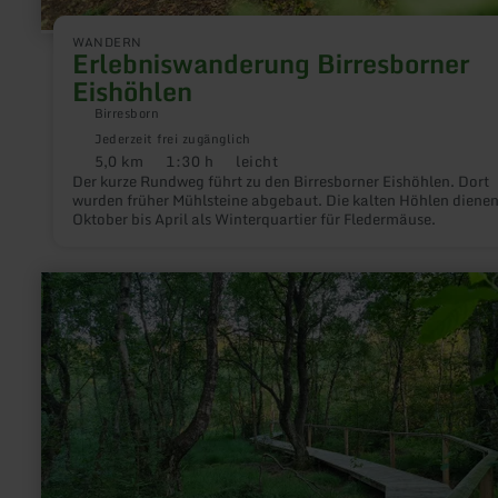
WANDERN
Erlebniswanderung Birresborner
Eishöhlen
Birresborn
Jederzeit frei zugänglich
5,0 km
1:30 h
leicht
Distanz:
Dauer:
Anforderung:
Der kurze Rundweg führt zu den Birresborner Eishöhlen. Dort
wurden früher Mühlsteine abgebaut. Die kalten Höhlen diene
Oktober bis April als Winterquartier für Fledermäuse.
mehr
erfahren
zu:
Moorpfad
Ormont