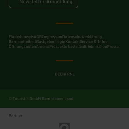
Newsletter-Anmeldung
Förderhinweis
AGB
Impressum
Datenschutzerklärung
Barrierefreiheit
Gastgeber Login
Kontakt
Service & Infos
Öffnungszeiten
Anreise
Prospekte bestellen
Erlebnisshop
Presse
DE
EN
FR
NL
© Touristik GmbH Gerolsteiner Land
Partner
Eifel Tourismus