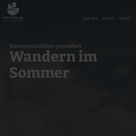
Zurück
Zum Hauptinhalt springen
Zur Suche springen
Zur Hauptnavigation springe
Zum Footer springen
zur
Startseite
BUCHEN
SUCHE
MENÜ
Sonnenstrahlen genießen
Wandern im
Sommer