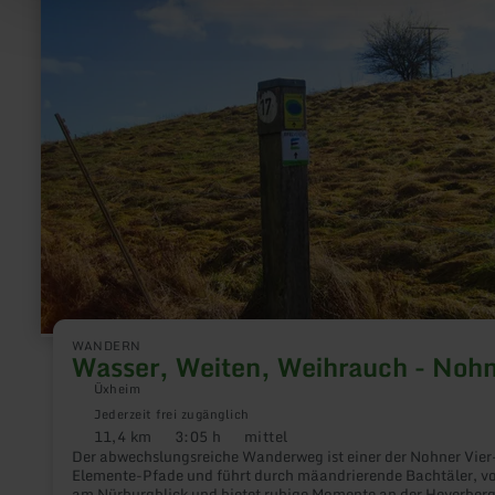
Weiten,
Weihrauch
-
Nohn
WANDERN
Wasser, Weiten, Weihrauch - Noh
Üxheim
Jederzeit frei zugänglich
11,4 km
3:05 h
mittel
Distanz:
Dauer:
Anforderung:
Der abwechslungsreiche Wanderweg ist einer der Nohner Vier
Elemente-Pfade und führt durch mäandrierende Bachtäler, vo
am Nürburgblick und bietet ruhige Momente an der Heyerberg