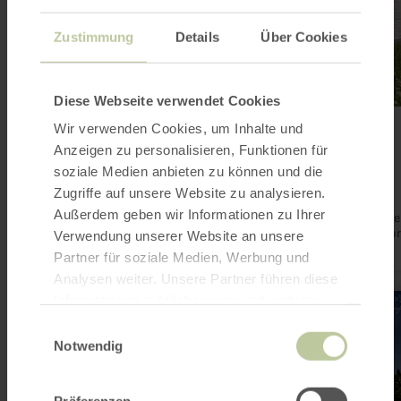
Zustimmung
Details
Über Cookies
Diese Webseite verwendet Cookies
WANDERN
Wir verwenden Cookies, um Inhalte und
Quellenweg
Anzeigen zu personalisieren, Funktionen für
Gerolstein
soziale Medien anbieten zu können und die
Jederzeit frei zugänglich
Zugriffe auf unsere Website zu analysieren.
6,6 km
2:00 h
mittel
Distanz:
Dauer:
Anforderung:
Außerdem geben wir Informationen zu Ihrer
Eine abwechslungsreiche Wanderung rund um die Ooser Nase
Müllenborn. Genießen Sie die Tour durch tiefe Eifelwälder, vor
Verwendung unserer Website an unsere
an Quellen und dem mäandrierenden Oosbach.
Partner für soziale Medien, Werbung und
Analysen weiter. Unsere Partner führen diese
mehr
Informationen möglicherweise mit weiteren
erfahren
Daten zusammen, die Sie ihnen bereitgestellt
zu:
Einwilligungsauswahl
Stauseerunde
haben oder die sie im Rahmen Ihrer Nutzung
Notwendig
Gerolstein
der Dienste gesammelt haben.
Präferenzen