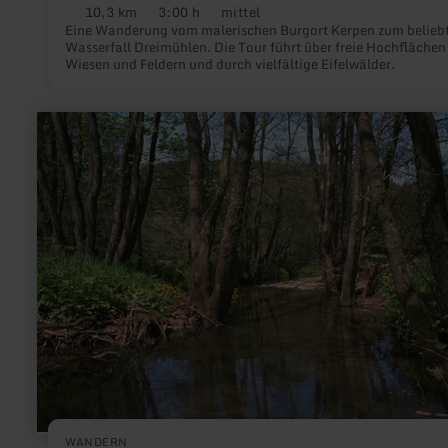
10,3 km
3:00 h
mittel
Distanz:
Dauer:
Anforderung:
Eine Wanderung vom malerischen Burgort Kerpen zum belieb
Wasserfall Dreimühlen. Die Tour führt über freie Hochflächen
Wiesen und Feldern und durch vielfältige Eifelwälder.
mehr
erfahren
zu:
Wasserpfad
im
Wirfttal
Stadtkyll
WANDERN