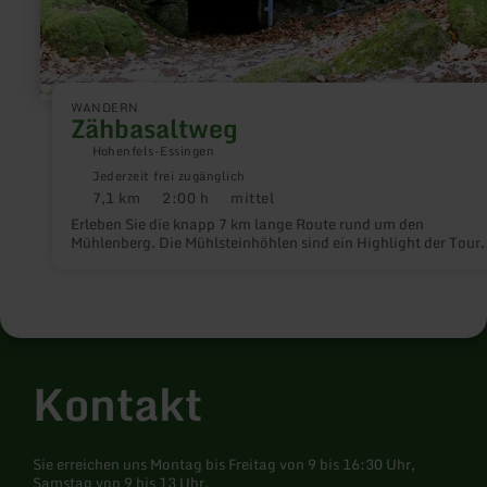
WANDERN
Zähbasaltweg
Hohenfels-Essingen
Jederzeit frei zugänglich
7,1 km
2:00 h
mittel
Distanz:
Dauer:
Anforderung:
Erleben Sie die knapp 7 km lange Route rund um den
Mühlenberg. Die Mühlsteinhöhlen sind ein Highlight der Tour.
Kontakt
Sie erreichen uns Montag bis Freitag von 9 bis 16:30 Uhr,
Samstag von 9 bis 13 Uhr.