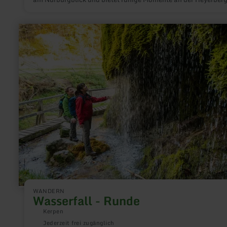
Kapelle.
mehr
erfahren
zu:
Wasserfall
-
Runde
WANDERN
Wasserfall - Runde
Kerpen
Jederzeit frei zugänglich