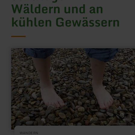
Wäldern und an
kühlen Gewässern
mehr
erfahren
zu:
Barfußpfad
Hillesheim
WANDERN