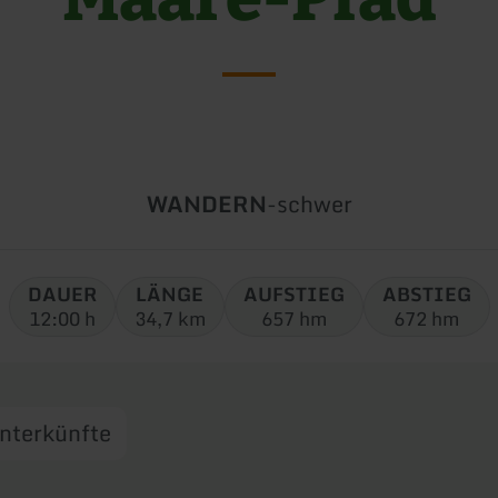
Art
Schwierigkeit:
WANDERN
-
schwer
der
Tour:
DAUER
LÄNGE
AUFSTIEG
ABSTIEG
12:00 h
34,7 km
657 hm
672 hm
nterkünfte