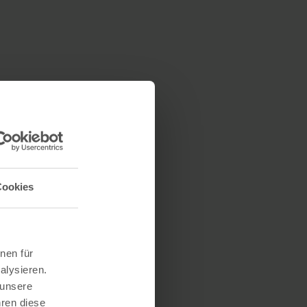
Cookies
nen für
alysieren.
 unsere
hren diese