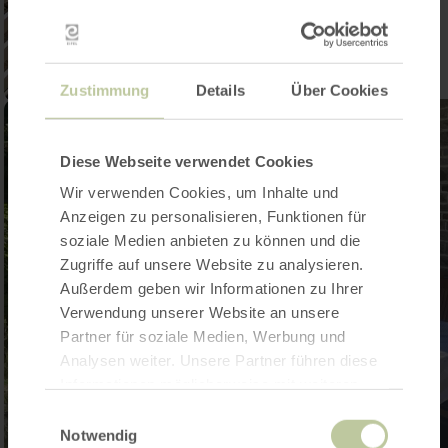
Zustimmung
Details
Über Cookies
Diese Webseite verwendet Cookies
Wir verwenden Cookies, um Inhalte und
Anzeigen zu personalisieren, Funktionen für
soziale Medien anbieten zu können und die
Zugriffe auf unsere Website zu analysieren.
Außerdem geben wir Informationen zu Ihrer
Verwendung unserer Website an unsere
Partner für soziale Medien, Werbung und
Analysen weiter. Unsere Partner führen diese
Informationen möglicherweise mit weiteren
Daten zusammen, die Sie ihnen bereitgestellt
Einwilligungsauswahl
haben oder die sie im Rahmen Ihrer Nutzung
Notwendig