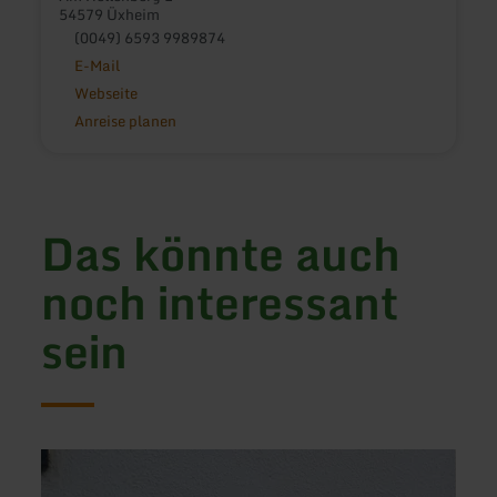
54579 Üxheim
(0049) 6593 9989874
E-Mail
Webseite
Anreise planen
Das könnte auch
noch interessant
sein
mehr
mehr
erfahren
erfah
zu:
zu: