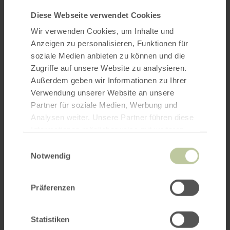
Diese Webseite verwendet Cookies
Wir verwenden Cookies, um Inhalte und
Anzeigen zu personalisieren, Funktionen für
soziale Medien anbieten zu können und die
Zugriffe auf unsere Website zu analysieren.
Außerdem geben wir Informationen zu Ihrer
Verwendung unserer Website an unsere
Partner für soziale Medien, Werbung und
Analysen weiter. Unsere Partner führen diese
Informationen möglicherweise mit weiteren
Daten zusammen, die Sie ihnen bereitgestellt
Einwilligungsauswahl
haben oder die sie im Rahmen Ihrer Nutzung
Notwendig
der Dienste gesammelt haben.
Präferenzen
Statistiken