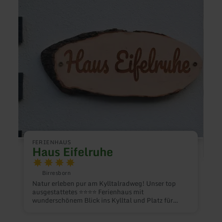
Haus
Ferie
Eifelruhe
Resi
Lux
FERIENHAUS
Haus Eifelruhe
F
Birresborn
F
Natur erleben pur am Kylltalradweg! Unser top
ausgestattetes ⭐⭐⭐⭐ Ferienhaus mit
wunderschönem Blick ins Kylltal und Platz für
K
insgesamt bis zu 10 Personen im Herzen der
m
Vulkaneifel erwartet Sie. Sehr geräumig! Mit viel
G