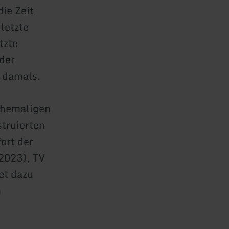
die Zeit
letzte
tzte
der
o damals.
ehemaligen
struierten
ort der
2023), TV
et dazu
n