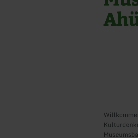
Ahü
Willkommen
Kulturdenkm
Museumsbah