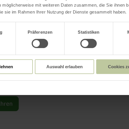
bahnhof werden zudem zahlreiche Kulturvera
n möglicherweise mit weiteren Daten zusammen, die Sie ihnen be
ie sie im Rahmen Ihrer Nutzung der Dienste gesammelt haben.
hme angeboten. Das vollständige Programm, In
m "Fahrplan" unter www.bahnhofsleben.de
wahl
g
Präferenzen
Statistiken
bahnhof Ahütte ist darüber ein Seminarstando
en Coaching und gesundheitspräventiven Kurse
gement und Resilienzentwicklung sowie
lehnen
Auswahl erlauben
Cookies z
gsübungen.
taltungen nur in deutscher Sprache.
ahren