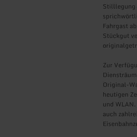
Stilllegung
sprichwörtli
Fahrgast abg
Stückgut ve
originalget
Zur Verfüg
Diensträume
Original-W
heutigen Ze
und WLAN. W
auch zahlre
Eisenbahnze