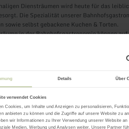
aligen Diensträumen wird heute für das leibli
esorgt. Die Spezialität unserer Bahnhofsgastro
n sowie selbst gebackene Kuchen & Torten.
sräume in der Bahnhofsgastronomie können auf
erfügung gestellt werden während der Arbeitsze
ivater Getränke & Speisen. Verkauf von Geträ
ch das Bahnhofspersonal).
taktivitäten können auf Wunsch unter anderem 
mmung
Details
Über 
 "Der verschwundene Koffer" und/oder ein Krim
l mit Abendessen hinzugebucht werden. Ebenso
ite verwendet Cookies
ne Programmangebote für Eisenbahnfreunde. W
n Cookies, um Inhalte und Anzeigen zu personalisieren, Funktio
en anbieten zu können und die Zugriffe auf unsere Website zu an
nen unter www.bahnhofsleben.de
en wir Informationen zu Ihrer Verwendung unserer Website an
soziale Medien, Werbung und Analysen weiter. Unsere Partner fü