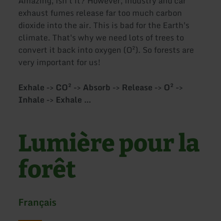
Amazing, isn't it? However, industry and car
exhaust fumes release far too much carbon
dioxide into the air. This is bad for the Earth's
climate. That's why we need lots of trees to
convert it back into oxygen (O²). So forests are
very important for us!
Exhale -> CO² -> Absorb -> Release -> O² ->
Inhale -> Exhale …
Lumière pour la
forêt
Français