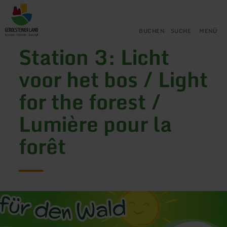
Zurück
Zum Hauptinhalt springen
Zur Suche springen
Zur Hauptnavigation springe
Zum Footer springen
zur
Startseite
BUCHEN
SUCHE
MENÜ
Station 3: Licht
voor het bos / Light
for the forest /
Lumière pour la
forêt