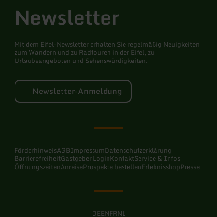
Newsletter
Mit dem Eifel-Newsletter erhalten Sie regelmäßig Neuigkeiten
zum Wandern und zu Radtouren in der Eifel, zu
Urlaubsangeboten und Sehenswürdigkeiten.
Newsletter-Anmeldung
Förderhinweis
AGB
Impressum
Datenschutzerklärung
Barrierefreiheit
Gastgeber Login
Kontakt
Service & Infos
Öffnungszeiten
Anreise
Prospekte bestellen
Erlebnisshop
Presse
DE
EN
FR
NL