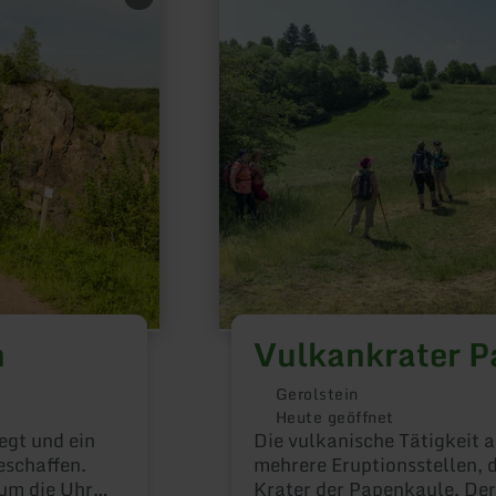
zu:
Vulkankrater
Papenkaule
n
Vulkankrater P
Gerolstein
Heute geöffnet
egt und ein
Die vulkanische Tätigkeit 
eschaffen.
mehrere Eruptionsstellen, d
 um die Uhr
Krater der Papenkaule. Der