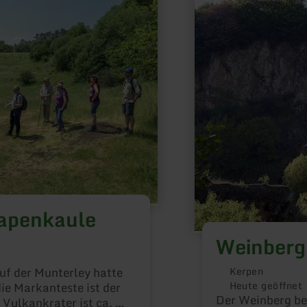
zu:
Weinberg
Kerpen
apenkaule
Weinberg
auf der Munterley hatte
Kerpen
Heute geöffnet
ie Markanteste ist der
Der Weinberg be
 Vulkankrater ist ca. 80