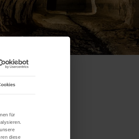
Cookies
nen für
alysieren.
 unsere
hren diese