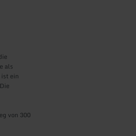
die
e als
ist ein
 Die
weg von 300