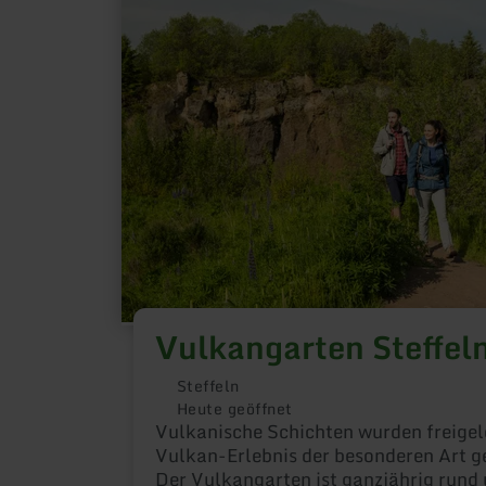
zu:
Vulkangarten
Steffeln
Vulkangarten Steffel
Steffeln
Heute geöffnet
Vulkanische Schichten wurden freigel
Vulkan-Erlebnis der besonderen Art g
Der Vulkangarten ist ganzjährig rund