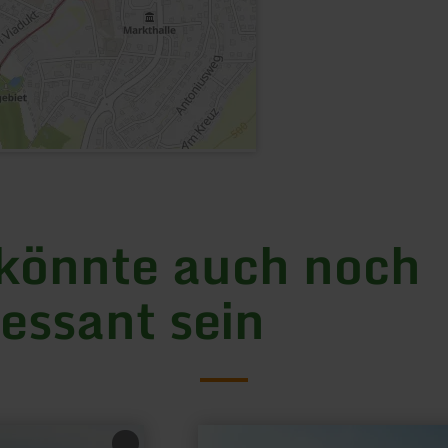
könnte auch noch
ressant sein
mehr
erfahren