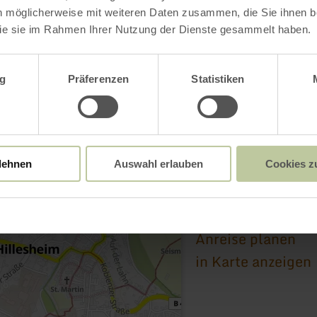
n möglicherweise mit weiteren Daten zusammen, die Sie ihnen be
ie sie im Rahmen Ihrer Nutzung der Dienste gesammelt haben.
wahl
g
Präferenzen
Statistiken
Eiskeller
Wallstraße 23
lehnen
Auswahl erlauben
Cookies z
54576 Hillesheim
E-Mail
Webseite
Anreise planen
in Karte anzeigen