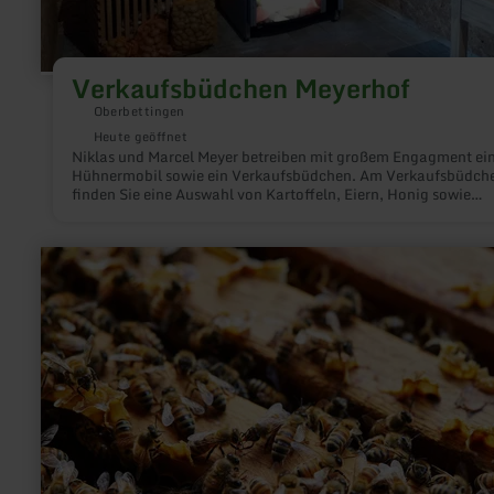
Verkaufsbüdchen Meyerhof
Oberbettingen
Heute geöffnet
Niklas und Marcel Meyer betreiben mit großem Engagment ei
Hühnermobil sowie ein Verkaufsbüdchen. Am Verkaufsbüdch
finden Sie eine Auswahl von Kartoffeln, Eiern, Honig sowie
weiteren regionalen Produkten!
mehr
erfahren
zu:
Imkerei
Kloos