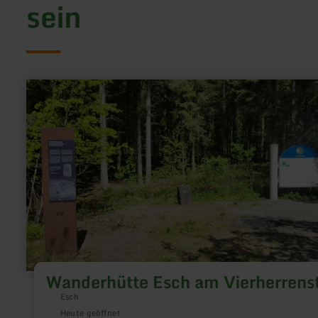
sein
mehr
erfahren
zu:
Wanderhütte
Esch
am
Vierherrenstein
Wanderhütte Esch am Vierherrens
Esch
Heute geöffnet