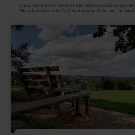
Die Schutzhütte am Vierherrenstein liegt am Jakobsweg und
Moorpfad sowie an der VIA Radroute von Köln nach Jünkerat
mehr
erfahren
zu:
XXL-
Bank
Kerschenbach