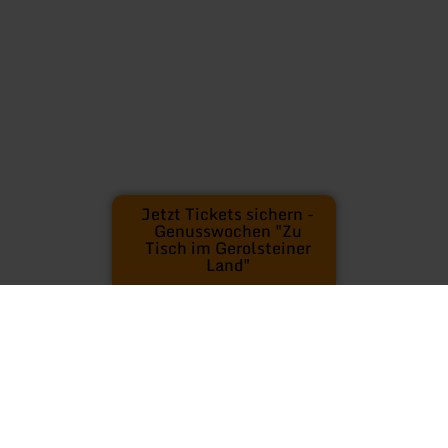
Jetzt Tickets sichern -
Genusswochen "Zu
Tisch im Gerolsteiner
Land"