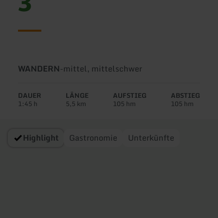
3
Art
Schwierigkeit:
WANDERN
-
mittel, mittelschwer
der
Tour:
DAUER
LÄNGE
AUFSTIEG
ABSTIEG
1:45 h
5,5 km
105 hm
105 hm
Highlight
Gastronomie
Unterkünfte