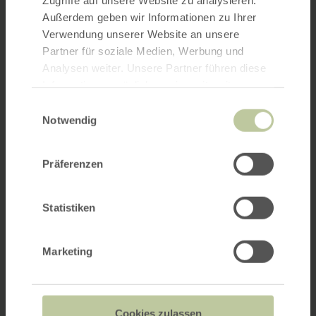
Außerdem geben wir Informationen zu Ihrer
Verwendung unserer Website an unsere
Partner für soziale Medien, Werbung und
Analysen weiter. Unsere Partner führen diese
Informationen möglicherweise mit weiteren
Daten zusammen, die Sie ihnen bereitgestellt
Einwilligungsauswahl
haben oder die sie im Rahmen Ihrer Nutzung
Notwendig
der Dienste gesammelt haben.
Präferenzen
Statistiken
Marketing
Cookies zulassen