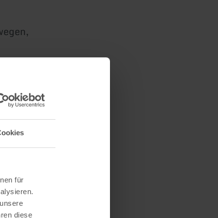
wegen,
ne
keit in
Cookies
 und
nen für
alysieren.
 unsere
hren diese