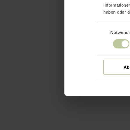
Informatione
haben oder d
Einwilligungsaus
Notwendi
Ab
Ausst