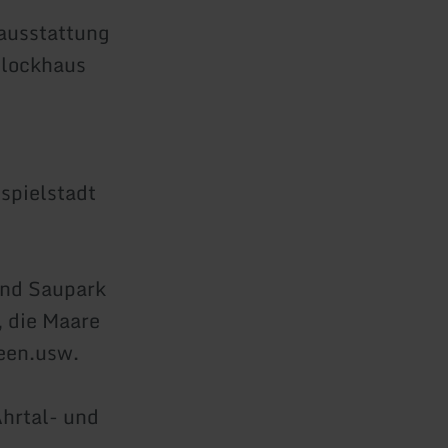
ausstattung
blockhaus
spielstadt
und Saupark
, die Maare
seen.usw.
Ahrtal- und