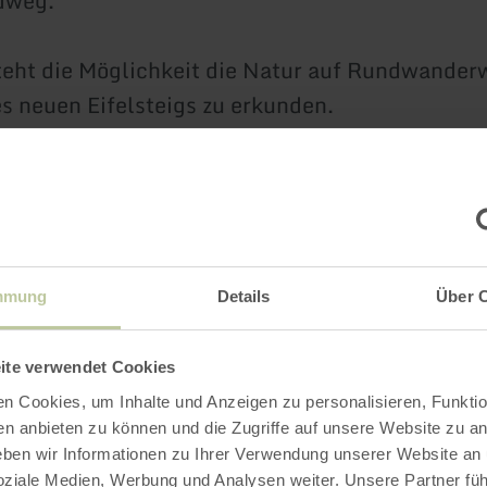
dweg.
eht die Möglichkeit die Natur auf Rundwander
es neuen Eifelsteigs zu erkunden.
 Ortes Zilsdorf befindet sich der Arensberg, ei
 aus der Tertiärzeit. Hier haben Sie die Möglich
n hinein zu gehen.
) kostenlos vorhanden.
mmung
Details
Über 
ite verwendet Cookies
 wir Ihnen weitere Tipps für einen erholsamen
n Cookies, um Inhalte und Anzeigen zu personalisieren, Funktio
chen Urlaub.
en anbieten zu können und die Zugriffe auf unsere Website zu an
en wir Informationen zu Ihrer Verwendung unserer Website an
ahren
soziale Medien, Werbung und Analysen weiter. Unsere Partner fü